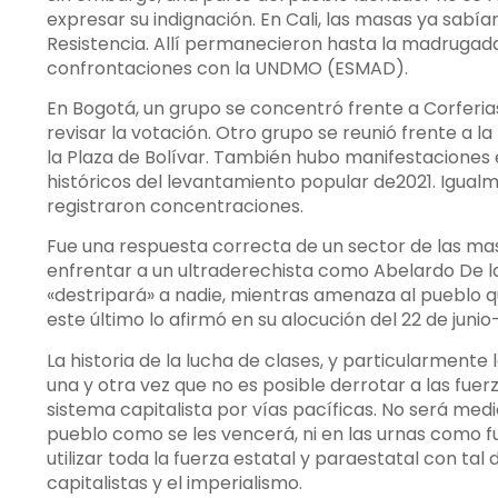
expresar su indignación. En Cali, las masas ya sab
Resistencia. Allí permanecieron hasta la madrugada
confrontaciones con la UNDMO (ESMAD).
En Bogotá, un grupo se concentró frente a Corferia
revisar la votación. Otro grupo se reunió frente a 
la Plaza de Bolívar. También hubo manifestaciones 
históricos del levantamiento popular de2021. Igual
registraron concentraciones.
Fue una respuesta correcta de un sector de las ma
enfrentar a un ultraderechista como Abelardo De la
«destripará» a nadie, mientras amenaza al pueblo q
este último lo afirmó en su alocución del 22 de junio
La historia de la lucha de clases, y particularment
una y otra vez que no es posible derrotar a las fu
sistema capitalista por vías pacíficas. No será medi
pueblo como se les vencerá, ni en las urnas como fu
utilizar toda la fuerza estatal y paraestatal con tal
capitalistas y el imperialismo.