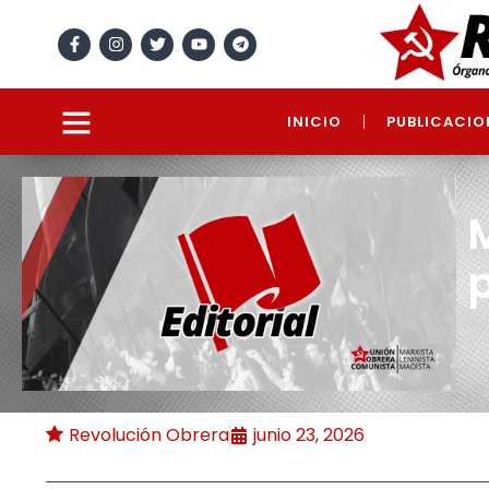
INICIO
PUBLICACIO
M
p
Revolución Obrera
junio 23, 2026