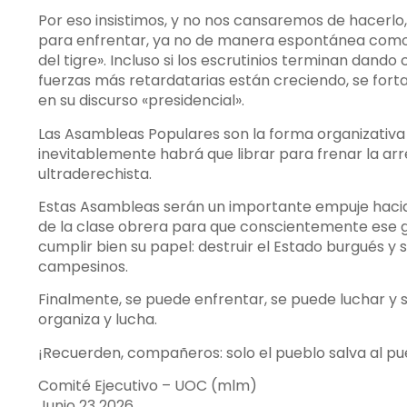
Por eso insistimos, y no nos cansaremos de hacerlo
para enfrentar, ya no de manera espontánea como oc
del tigre». Incluso si los escrutinios terminan dan
fuerzas más retardatarias están creciendo, se fortal
en su discurso «presidencial».
Las Asambleas Populares son la forma organizativa
inevitablemente habrá que librar para frenar la ar
ultraderechista.
Estas Asambleas serán un importante empuje hacia 
de la clase obrera para que conscientemente ese g
cumplir bien su papel: destruir el Estado burgués y 
campesinos.
Finalmente, se puede enfrentar, se puede luchar y 
organiza y lucha.
¡Recuerden, compañeros: solo el pueblo salva al pu
Comité Ejecutivo – UOC (mlm)
Junio 23 2026