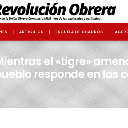
NES
ARTÍCULOS
ESCUELA DE CUADROS
ACER
ientras el «tigre» amen
ueblo responde en las c