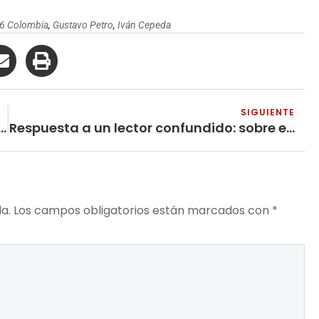
26 Colombia
,
Gustavo Petro
,
Iván Cepeda
SIGUIENTE
las calles para «mantener la democracia»
Respuesta a un lector confundido: sobre el voto crítico
a.
Los campos obligatorios están marcados con
*