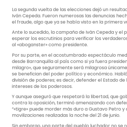
La segunda vuelta de las elecciones dejó un result
Iván Cepeda. Fueron numerosas las denuncias hec
el fraude, algo que ya se había visto en la primera v
Ante lo sucedido, la campaña de Iván Cepeda y el p
esperar los escrutinios para verificar los verdadero
al «aboganster» como presidente.
Por su parte, en el acostumbrado espectáculo mediát
desde Barranquilla al país como si ya fuera preside
milagro», que seguramente será milagrosa únicame
se benefician del poder político y económico. Habló 
división de poderes; es decir, defender el Estado de
intereses de los poderosos.
Y aunque aseguró que respetará la libertad, que go
contra la oposición, terminó amenazando con defend
“«tigre» puede morder más duro a Gustavo Petro y a
movilizaciones realizadas la noche del 21 de junio.
Sin embargo, una parte del pueblo luchador no se res