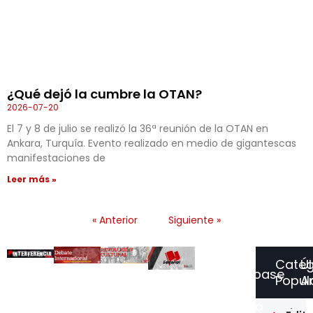
¿Qué dejó la cumbre la OTAN?
2026-07-20
El 7 y 8 de julio se realizó la 36ª reunión de la OTAN en
Ankara, Turquía. Evento realizado en medio de gigantescas
manifestaciones de
Leer más »
« Anterior
Siguiente »
Categ
Ú
Suscríbase
Popul
Ar
a
Nuestro