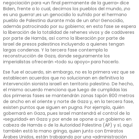
negociación para «un final permanente de la guerra» dice
Biden, frente a lo cual, decimos los pueblos del mundo, ¡no
es una guerra! ¡es un genocidio lo sufrido por el hermano
pueblo de Palestina durante más de un año! Genocidio,
además patrocinado por su gobierno; en esta fase se espera
la liberación de la totalidad de rehenes vivos y de cadáveres
por parte de Hamás, así como la liberación por parte de
Israel de presos palestinos incluyendo a quienes tengan
largas condenas. Y la tercera fase contempla la
reconstrucción de Gaza, donde seguramente los
imperialistas ofrecerán «todo su apoyo» para hacerlo.
Ese fue el acuerdo, sin embargo, no es la primera vez que se
establecen acuerdos que no solucionan en definitiva la
intervención sionista israelí en territorio palestino. De hecho,
el mismo acuerdo menciona que luego de cumplidas las
dos primeras fases se mantendrán zonas tapón 800 metros
de ancho en el oriente y norte de Gaza y, en la tercera fase,
existen puntos que siguen en pugna. Por ejemplo, quién
gobernará en Gaza, pues Israel mantendrá el control de la
«seguridad» en Gaza y por ende se opone a un gobierno en
cabeza de Hamás o de la Autoridad Palestina (AP) y sí, aquí
también está la mano gringa, quien junto con Emiratos
Árabes Unidos, están trabajando por una «administración