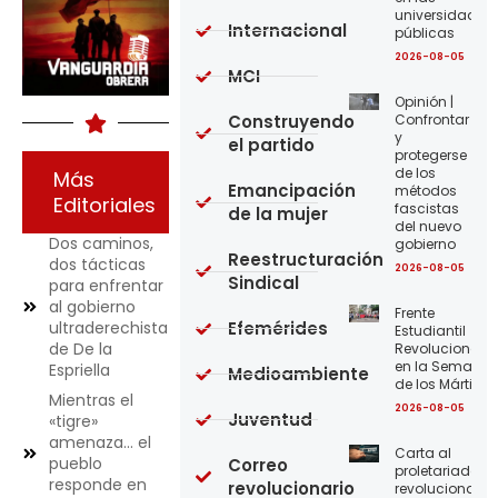
universidades
Internacional
públicas
2026-08-05
MCI
Opinión |
Construyendo
Confrontar
y
el partido
protegerse
de los
Más
Emancipación
métodos
Editoriales
fascistas
de la mujer
del nuevo
Dos caminos,
gobierno
Reestructuración
dos tácticas
2026-08-05
Sindical
para enfrentar
al gobierno
Frente
ultraderechista
Efemérides
Estudiantil
de De la
Revolucionario
en la Semana
Espriella
Medioambiente
de los Mártires
Mientras el
2026-08-05
Juventud
«tigre»
amenaza… el
Carta al
pueblo
Correo
proletariado
responde en
revolucionario
revolucionario