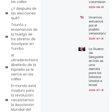
las calles
colombiano
2026-08-01
¿Y después de
las elecciones
Unamos
qué?
esfuerzos
Triunfo y
por el
enseñanzas de
pueblo
venezolano
la huelga de
los obreros de
2026-07-31
Goodyear en
Yumbo
La Guerra
de
Al
Desgaste
ultraderechista
en Irán es
Abelardo de la
una
derrota
Espriella se le
para los
vence en las
Estados
calles
Unidos e
Israel
El mundo está
maduro para
2026-07-31
la revolución:
necesitamos
la Asociación
Mundial del