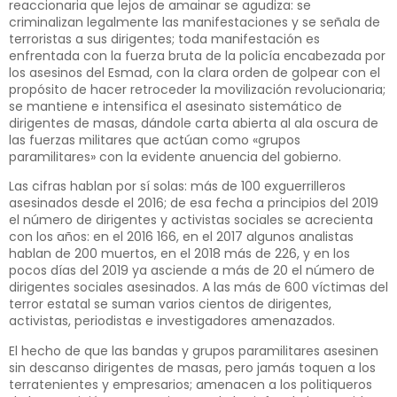
reaccionaria que lejos de amainar se agudiza: se
criminalizan legalmente las manifestaciones y se señala de
terroristas a sus dirigentes; toda manifestación es
enfrentada con la fuerza bruta de la policía encabezada por
los asesinos del Esmad, con la clara orden de golpear con el
propósito de hacer retroceder la movilización revolucionaria;
se mantiene e intensifica el asesinato sistemático de
dirigentes de masas, dándole carta abierta al ala oscura de
las fuerzas militares que actúan como «grupos
paramilitares» con la evidente anuencia del gobierno.
Las cifras hablan por sí solas: más de 100 exguerrilleros
asesinados desde el 2016; de esa fecha a principios del 2019
el número de dirigentes y activistas sociales se acrecienta
con los años: en el 2016 166, en el 2017 algunos analistas
hablan de 200 muertos, en el 2018 más de 226, y en los
pocos días del 2019 ya asciende a más de 20 el número de
dirigentes sociales asesinados. A las más de 600 víctimas del
terror estatal se suman varios cientos de dirigentes,
activistas, periodistas e investigadores amenazados.
El hecho de que las bandas y grupos paramilitares asesinen
sin descanso dirigentes de masas, pero jamás toquen a los
terratenientes y empresarios; amenacen a los politiqueros