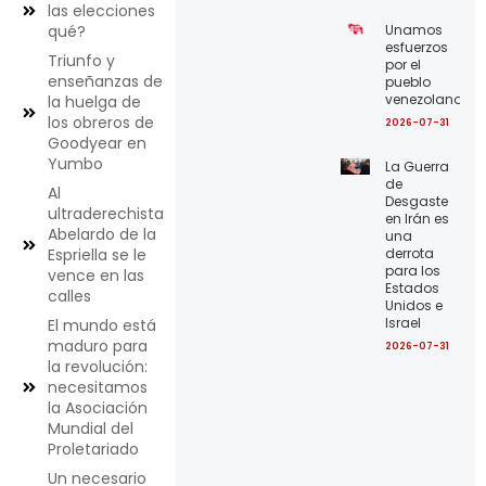
las elecciones
Unamos
qué?
esfuerzos
Triunfo y
por el
enseñanzas de
pueblo
venezolano
la huelga de
los obreros de
2026-07-31
Goodyear en
Yumbo
La Guerra
de
Al
Desgaste
ultraderechista
en Irán es
Abelardo de la
una
derrota
Espriella se le
para los
vence en las
Estados
calles
Unidos e
Israel
El mundo está
maduro para
2026-07-31
la revolución:
necesitamos
la Asociación
Mundial del
Proletariado
Un necesario