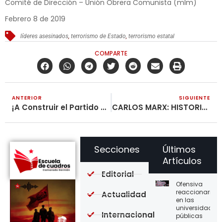
Comité de Dirección – Unión Obrera Comunista (mlm)
Febrero 8 de 2019
líderes asesinados
,
terrorismo de Estado
,
terrorismo estatal
COMPARTE
ANTERIOR
SIGUIENTE
¡A Construir el Partido del Proletariado!
CARLOS MARX: HISTORIA DE SU VIDA (XXXVI)
Secciones
Últimos
Artículos
Editorial
Ofensiva
reaccionaria
Actualidad
en las
universidades
Internacional
públicas