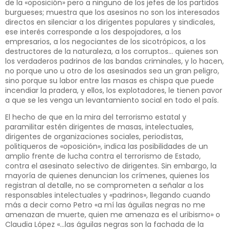
de la «oposición» pero a ninguno de los jefes de los partidos
burgueses; muestra que los asesinos no son los interesados
directos en silenciar a los dirigentes populares y sindicales,
ese interés corresponde a los despojadores, a los
empresarios, a los negociantes de los sicotrópicos, a los
destructores de la naturaleza, a los corruptos… quienes son
los verdaderos padrinos de las bandas criminales, y lo hacen,
no porque uno u otro de los asesinados sea un gran peligro,
sino porque su labor entre las masas es chispa que puede
incendiar la pradera, y ellos, los explotadores, le tienen pavor
a que se les venga un levantamiento social en todo el país.
El hecho de que en la mira del terrorismo estatal y
paramilitar estén dirigentes de masas, intelectuales,
dirigentes de organizaciones sociales, periodistas,
politiqueros de «oposición», indica las posibilidades de un
amplio frente de lucha contra el terrorismo de Estado,
contra el asesinato selectivo de dirigentes. Sin embargo, la
mayoría de quienes denuncian los crímenes, quienes los
registran al detalle, no se comprometen a señalar a los
responsables intelectuales y «padrinos», llegando cuando
más a decir como Petro «a mí las águilas negras no me
amenazan de muerte, quien me amenaza es el uribismo» o
Claudia López «…las águilas negras son la fachada de la