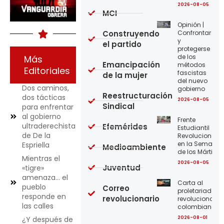
2026-08-05
MCI
Opinión |
Construyendo
Confrontar
y
el partido
protegerse
de los
Más
Emancipación
métodos
Editoriales
fascistas
de la mujer
del nuevo
Dos caminos,
gobierno
Reestructuración
dos tácticas
2026-08-05
Sindical
para enfrentar
al gobierno
Frente
ultraderechista
Efemérides
Estudiantil
de De la
Revolucionario
en la Semana
Espriella
Medioambiente
de los Mártires
Mientras el
2026-08-05
Juventud
«tigre»
amenaza… el
Carta al
pueblo
Correo
proletariado
responde en
revolucionario
revolucionario
las calles
colombiano
2026-08-01
¿Y después de