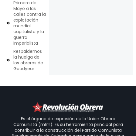
Primero de
Mayo a las
calles contra la
explotación
mundial
capitalista y la
guerra
imperialista
Respaldemos
la huelga de
los obreros de
Goodyear
Es el órgano de expresión de la Unión Obrera
Comunista (mlm). Es su herramienta principal para
contribuir a la construcción del Partido Comunista
Revolucionario de Colombia como parte de la nueva