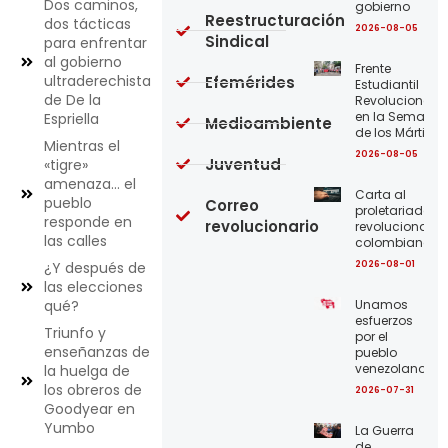
Dos caminos,
gobierno
Reestructuración
dos tácticas
2026-08-05
Sindical
para enfrentar
al gobierno
Frente
ultraderechista
Efemérides
Estudiantil
de De la
Revolucionario
en la Semana
Espriella
Medioambiente
de los Mártires
Mientras el
2026-08-05
Juventud
«tigre»
amenaza… el
Carta al
pueblo
Correo
proletariado
responde en
revolucionario
revolucionario
las calles
colombiano
2026-08-01
¿Y después de
las elecciones
Unamos
qué?
esfuerzos
Triunfo y
por el
enseñanzas de
pueblo
venezolano
la huelga de
los obreros de
2026-07-31
Goodyear en
Yumbo
La Guerra
de