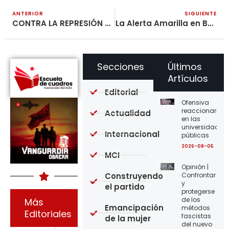
ANTERIOR
SIGUIENTE
CONTRA LA REPRESIÓN Y EL TERROR ESTATAL ¡NI UN PASO ATRÁS EN LA PREPARACIÓN DEL PARO!
La Alerta Amarilla en Bogotá y las Medidas Antipopulares
Secciones
Últimos
Artículos
Editorial
Ofensiva
reaccionaria
Actualidad
en las
universidades
Internacional
públicas
2026-08-05
MCI
Opinión |
Construyendo
Confrontar
y
el partido
protegerse
de los
Más
Emancipación
métodos
Editoriales
fascistas
de la mujer
del nuevo