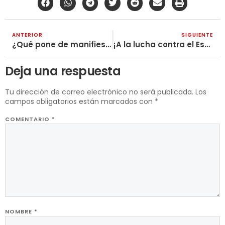
ANTERIOR
SIGUIENTE
¿Qué pone de manifiesto el reciente caso de abuso en un hogar del ICBF?
¡A la lucha contra el Estado y los ricos explotadores!
Deja una respuesta
Tu dirección de correo electrónico no será publicada.
Los
campos obligatorios están marcados con
*
COMENTARIO
*
NOMBRE
*