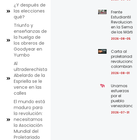
¿Y después de
las elecciones
Frente
qué?
Estudiantil
Revolucionario
Triunfo y
en la Semana
enseñanzas de
de los Mártires
la huelga de
2026-08-05
los obreros de
Goodyear en
Carta al
Yumbo
proletariado
revolucionario
Al
colombiano
ultraderechista
2026-08-01
Abelardo de la
Espriella se le
Unamos
vence en las
esfuerzos
calles
por el
pueblo
El mundo está
venezolano
maduro para
la revolución:
2026-07-31
necesitamos
la Asociación
Mundial del
Proletariado