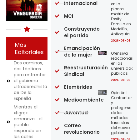
Internacional
en la
planta
matriz de
MCI
Essity-
Familia en
Construyendo
Medellín,
Antioquia
el partido
2026-08-08
Más
Emancipación
Editoriales
Ofensiva
de la mujer
reaccionaria
Dos caminos,
en las
Reestructuración
universidades
dos tácticas
públicas
Sindical
para enfrentar
al gobierno
2026-08-05
ultraderechista
Efemérides
de De la
Opinión |
Confrontar
Espriella
Medioambiente
y
Mientras el
protegerse
Juventud
«tigre»
de los
métodos
amenaza… el
fascistas
pueblo
Correo
del nuevo
responde en
revolucionario
gobierno
las calles
2026-08-05