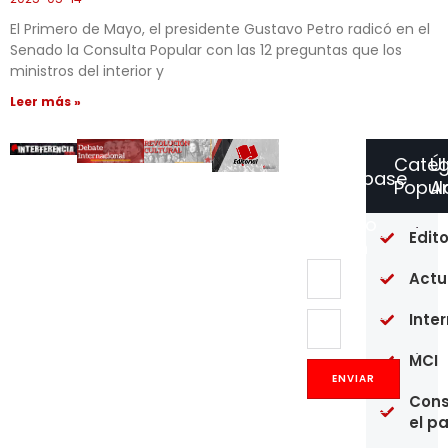
El Primero de Mayo, el presidente Gustavo Petro radicó en el
Senado la Consulta Popular con las 12 preguntas que los
ministros del interior y
Leer más »
Categ
Ú
Suscríbase
Popul
Ar
a
Nuestro
Of
Edito
Boletín
re
en
Actu
un
pú
Inte
20
MCI
Op
Co
ENVIAR
y
Cons
pr
el p
de
mé