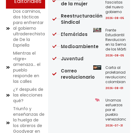
Editoriales
fascistas
de la mujer
del nuevo
Dos caminos,
gobierno
Reestructuración
dos tácticas
2026-08-05
Sindical
para enfrentar
al gobierno
Frente
ultraderechista
Efemérides
Estudiantil
de De la
Revolucionario
en la Semana
Espriella
Medioambiente
de los Mártires
Mientras el
2026-08-05
Juventud
«tigre»
amenaza… el
Carta al
pueblo
Correo
proletariado
responde en
revolucionario
revolucionario
las calles
colombiano
2026-08-01
¿Y después de
las elecciones
Unamos
qué?
esfuerzos
Triunfo y
por el
enseñanzas de
pueblo
venezolano
la huelga de
los obreros de
2026-07-31
Goodyear en