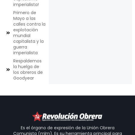
imperialista!
Primero de
Mayo a las
calles contra la
explotación
mundial
capitalista y la
guerra
imperialista
Respaldemos
la huelga de
los obreros de
Goodyear
Es el órgano de expresión de la Unión Obrera
Comunista (mlm). Es su herramienta principal para