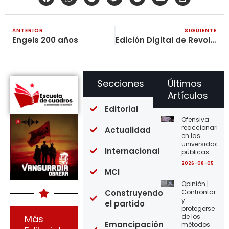
ANTERIOR
SIGUIENTE
Engels 200 años
Edición Digital de Revolución Obrera No. 493
Secciones
Últimos
Artículos
Editorial
Ofensiva
reaccionaria
Actualidad
en las
universidades
Internacional
públicas
2026-08-05
MCI
Opinión |
Construyendo
Confrontar
y
el partido
protegerse
de los
Más
Emancipación
métodos