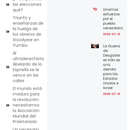
las elecciones
Unamos
qué?
esfuerzos
Triunfo y
por el
enseñanzas de
pueblo
venezolano
la huelga de
los obreros de
2026-07-31
Goodyear en
Yumbo
La Guerra
de
Al
Desgaste
ultraderechista
en Irán es
Abelardo de la
una
derrota
Espriella se le
para los
vence en las
Estados
calles
Unidos e
Israel
El mundo está
maduro para
2026-07-31
la revolución:
necesitamos
la Asociación
Mundial del
Proletariado
Un necesario