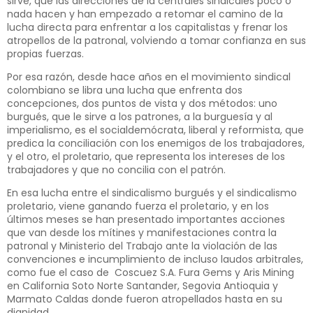
sirve, que las direcciones de la centrales sindicales poco o
nada hacen y han empezado a retomar el camino de la
lucha directa para enfrentar a los capitalistas y frenar los
atropellos de la patronal, volviendo a tomar confianza en sus
propias fuerzas.
Por esa razón, desde hace años en el movimiento sindical
colombiano se libra una lucha que enfrenta dos
concepciones, dos puntos de vista y dos métodos: uno
burgués, que le sirve a los patrones, a la burguesía y al
imperialismo, es el socialdemócrata, liberal y reformista, que
predica la conciliación con los enemigos de los trabajadores,
y el otro, el proletario, que representa los intereses de los
trabajadores y que no concilia con el patrón.
En esa lucha entre el sindicalismo burgués y el sindicalismo
proletario, viene ganando fuerza el proletario, y en los
últimos meses se han presentado importantes acciones
que van desde los mítines y manifestaciones contra la
patronal y Ministerio del Trabajo ante la violación de las
convenciones e incumplimiento de incluso laudos arbitrales,
como fue el caso de Coscuez S.A. Fura Gems y Aris Mining
en California Soto Norte Santander, Segovia Antioquia y
Marmato Caldas donde fueron atropellados hasta en su
dignidad.