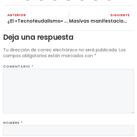
ANTERIOR
SIGUIENTE
¿El «Tecnofeudalismo» de Varoufakis o el capitalismo siendo capitalismo?
Masivas manifestaciones en Grecia: El pueblo no agachará la cabeza
Deja una respuesta
Tu dirección de correo electrónico no será publicada.
Los
campos obligatorios están marcados con
*
COMENTARIO
*
NOMBRE
*