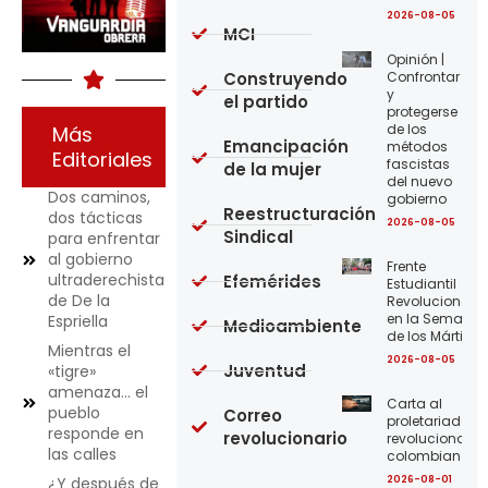
2026-08-05
MCI
Opinión |
Construyendo
Confrontar
y
el partido
protegerse
de los
Más
Emancipación
métodos
Editoriales
fascistas
de la mujer
del nuevo
Dos caminos,
gobierno
Reestructuración
dos tácticas
2026-08-05
Sindical
para enfrentar
al gobierno
Frente
ultraderechista
Efemérides
Estudiantil
de De la
Revolucionario
en la Semana
Espriella
Medioambiente
de los Mártires
Mientras el
2026-08-05
Juventud
«tigre»
amenaza… el
Carta al
pueblo
Correo
proletariado
responde en
revolucionario
revolucionario
las calles
colombiano
2026-08-01
¿Y después de