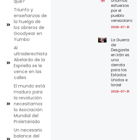
Unamos
qué?
esfuerzos
Triunfo y
por el
enseñanzas de
pueblo
venezolano
la huelga de
los obreros de
2026-07-31
Goodyear en
Yumbo
La Guerra
de
Al
Desgaste
ultraderechista
en Irán es
Abelardo de la
una
derrota
Espriella se le
para los
vence en las
Estados
calles
Unidos e
Israel
El mundo está
maduro para
2026-07-31
la revolución:
necesitamos
la Asociación
Mundial del
Proletariado
Un necesario
balance del