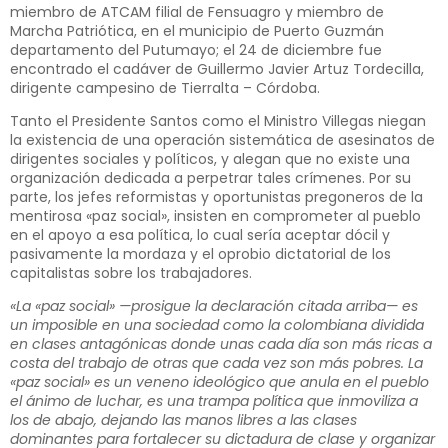
miembro de ATCAM filial de Fensuagro y miembro de
Marcha Patriótica, en el municipio de Puerto Guzmán
departamento del Putumayo; el 24 de diciembre fue
encontrado el cadáver de Guillermo Javier Artuz Tordecilla,
dirigente campesino de Tierralta – Córdoba.
Tanto el Presidente Santos como el Ministro Villegas niegan
la existencia de una operación sistemática de asesinatos de
dirigentes sociales y políticos, y alegan que no existe una
organización dedicada a perpetrar tales crímenes. Por su
parte, los jefes reformistas y oportunistas pregoneros de la
mentirosa «paz social», insisten en comprometer al pueblo
en el apoyo a esa política, lo cual sería aceptar dócil y
pasivamente la mordaza y el oprobio dictatorial de los
capitalistas sobre los trabajadores.
«La «paz social» —prosigue la declaración citada arriba— es
un imposible en una sociedad como la colombiana dividida
en clases antagónicas donde unas cada día son más ricas a
costa del trabajo de otras que cada vez son más pobres. La
«paz social» es un veneno ideológico que anula en el pueblo
el ánimo de luchar, es una trampa política que inmoviliza a
los de abajo, dejando las manos libres a las clases
dominantes para fortalecer su dictadura de clase y organizar