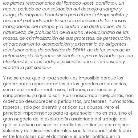
los planes reaccionarios del llamado «post-conflicto», un
nuevo período de consolidación del despojo a sangre y
fuego, de mayores beneficios para el capital imperialista y
nacional profundizando la superexplotación de las masas
trabajadoras del campo y la ciudad y la destrucción de la
naturaleza, de prohibición de la lucha revolucionaria de las
masas, de criminalización de sus protestas, de persecución,
encarcelamiento, desaparición y exterminio de dirigentes
revolucionarios, de activistas de DDHH, de defensores de la
naturaleza, de dirigentes sindicales cuyas actividades ya son
clasificadas en los códigos policiales como «terroristas» y
«contra la paz social».»
Y no se crea, que la «paz social» es imposible porque los
gobernantes representantes de los grandes empresarios,
son moralmente mentirosos, faltones, malnacidos y
sanguinarios. ¡Sí que lo son! Han masacrado huelguistas, han
ordenado desaparecer a periodistas, profesores, humoristas,
raperos… solo por disentir y criticar sus abusos. Pero el
principal impedimento para la «paz social» no es eso, sino el
gran negocio de la explotación asalariada del trabajo, del
que se derivan no solo los conflictos sindicales por mejores
salarios y condiciones laborales, sino la irreconciliable lucha
entre las clases por el dominio y el poder político en la