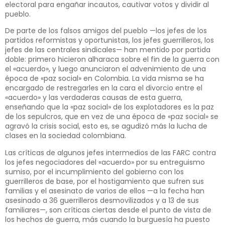
electoral para engañar incautos, cautivar votos y dividir al
pueblo.
De parte de los falsos amigos del pueblo —los jefes de los
partidos reformistas y oportunistas, los jefes guerrilleros, los
jefes de las centrales sindicales— han mentido por partida
doble: primero hicieron alharaca sobre el fin de la guerra con
el «acuerdo», y luego anunciaron el advenimiento de una
época de «paz social» en Colombia. La vida misma se ha
encargado de restregarles en la cara el divorcio entre el
«acuerdo» y las verdaderas causas de esta guerra,
enseñando que la «paz social» de los explotadores es la paz
de los sepulcros, que en vez de una época de «paz social» se
agravó la crisis social, esto es, se agudizó más la lucha de
clases en la sociedad colombiana.
Las críticas de algunos jefes intermedios de las FARC contra
los jefes negociadores del «acuerdo» por su entreguismo
sumiso, por el incumplimiento del gobierno con los
guerrilleros de base, por el hostigamiento que sufren sus
familias y el asesinato de varios de ellos —a la fecha han
asesinado a 36 guerrilleros desmovilizados y a 13 de sus
familiares—, son críticas ciertas desde el punto de vista de
los hechos de guerra, más cuando la burguesía ha puesto