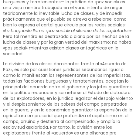
burgueses y terratenientes— la prédica de «paz social» es
una vieja mentira trabajada en el vano intento de negar
teóricamente la inevitable lucha de clases, y de impedir
prácticamente que el pueblo se atreva a rebelarse, como
bien lo expresa el cartel que circula por las redes sociales:
«La burguesía llama «paz social» al silencio de los explotados»
.
Pero tal mentira es destrozada a diario por los hechos de la
lucha de clases y por la gran verdad del marxismo: no habrá
«paz social» mientras existan clases antagónicas en la
sociedad.
La división de las clases dominantes frente al «Acuerdo de
Paz», es solo por cuestiones jurídicas secundarias. Igual a
como lo manifiestan los representantes de los imperialistas,
todas las facciones burguesas y terratenientes, aceptan lo
principal del acuerdo entre el gobierno y los jefes guerrilleros:
en lo político reconocer y someterse al Estado de dictadura
de los explotadores, en lo jurídico legalizar el despojo violento
y el desplazamiento de los pobres del campo perpetrados
en la guerra, y en lo económico garantizar la expansión de la
agricultura empresarial que profundiza el capitalismo en el
campo, arruina y destierra al campesinado, y amplía la
esclavitud asalariada. Por tanto, la división entre los
explotadores frente al «acuerdo» es una alharaca pre-