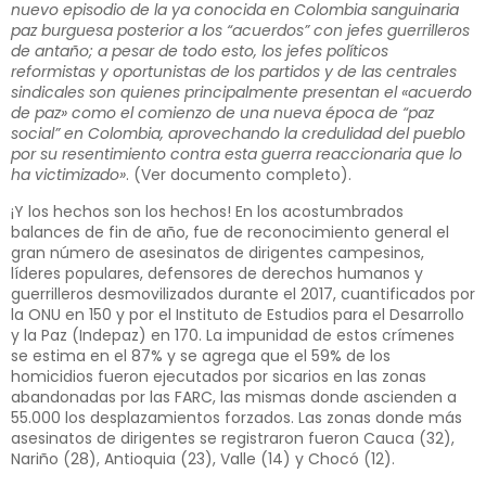
nuevo episodio de la ya conocida en Colombia sanguinaria
paz burguesa posterior a los “acuerdos” con jefes guerrilleros
de antaño; a pesar de todo esto, los jefes políticos
reformistas y oportunistas de los partidos y de las centrales
sindicales son quienes principalmente presentan el «acuerdo
de paz» como el comienzo de una nueva época de “paz
social” en Colombia, aprovechando la credulidad del pueblo
por su resentimiento contra esta guerra reaccionaria que lo
ha victimizado»
.
(Ver documento completo)
.
¡Y los hechos son los hechos! En los acostumbrados
balances de fin de año, fue de reconocimiento general el
gran número de asesinatos de dirigentes campesinos,
líderes populares, defensores de derechos humanos y
guerrilleros desmovilizados durante el 2017, cuantificados por
la ONU en 150 y por el Instituto de Estudios para el Desarrollo
y la Paz (Indepaz) en 170. La impunidad de estos crímenes
se estima en el 87% y se agrega que el 59% de los
homicidios fueron ejecutados por sicarios en las zonas
abandonadas por las FARC, las mismas donde ascienden a
55.000 los desplazamientos forzados. Las zonas donde más
asesinatos de dirigentes se registraron fueron Cauca (32),
Nariño (28), Antioquia (23), Valle (14) y Chocó (12).