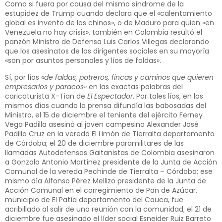
Como si fuera por causa del mismo síndrome de la
estupidez de Trump cuando declara que el «calentamiento
global es invento de los chinos», o de Maduro para quien «en
Venezuela no hay crisis», también en Colombia resultó el
panzón Ministro de Defensa Luis Carlos Villegas declarando
que los asesinatos de los dirigentes sociales en su mayoría
«son por asuntos personales y líos de faldas».
Sí, por líos
«de faldas, potreros, fincas y caminos que quieren
empresarios y paracos»
en las exactas palabras del
caricaturista X-Tian de
El Espectador
. Por tales líos, en los
mismos días cuando la prensa difundía las babosadas del
Ministro, el 15 de diciembre el teniente del ejército Ferney
Vega Padilla asesinó al joven campesino Alexander José
Padilla Cruz en la vereda El Limón de Tierralta departamento
de Córdoba; el 20 de diciembre paramilitares de las
llamadas Autodefensas Gaitanistas de Colombia asesinaron
a Gonzalo Antonio Martínez presidente de la Junta de Acción
Comunal de la vereda Pechinde de Tierralta – Córdoba; ese
mismo día Alfonso Pérez Mellizo presidente de la Junta de
Acción Comunal en el corregimiento de Pan de Azúcar,
municipio de El Patía departamento del Cauca, fue
acribillado al salir de una reunión con la comunidad; el 21 de
diciembre fue asesinado el líder social Esneider Ruiz Barreto