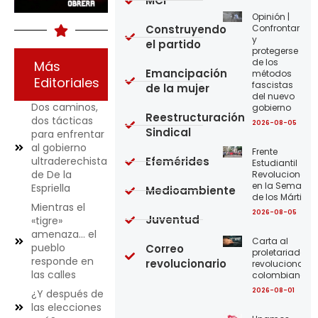
MCI
Opinión |
Construyendo
Confrontar
y
el partido
protegerse
de los
Más
Emancipación
métodos
Editoriales
fascistas
de la mujer
del nuevo
Dos caminos,
gobierno
Reestructuración
dos tácticas
2026-08-05
Sindical
para enfrentar
al gobierno
Frente
ultraderechista
Efemérides
Estudiantil
de De la
Revolucionario
en la Semana
Espriella
Medioambiente
de los Mártires
Mientras el
2026-08-05
Juventud
«tigre»
amenaza… el
Carta al
pueblo
Correo
proletariado
responde en
revolucionario
revolucionario
las calles
colombiano
2026-08-01
¿Y después de
las elecciones