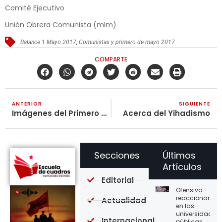
Comité Ejecutivo
Unión Obrera Comunista (mlm)
Balance 1 Mayo 2017
,
Comunistas y primero de mayo 2017
COMPARTE
ANTERIOR
SIGUIENTE
Imágenes del Primero de Mayo en Colombia
Acerca del Yihadismo
Secciones
Últimos
Artículos
Editorial
Ofensiva
reaccionaria
Actualidad
en las
universidades
Internacional
públicas