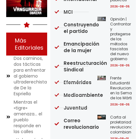
2026-08-05
MCI
Opinión |
Construyendo
Confrontar
y
el partido
protegerse
de los
Más
Emancipación
métodos
Editoriales
fascistas
de la mujer
del nuevo
Dos caminos,
gobierno
Reestructuración
dos tácticas
2026-08-05
Sindical
para enfrentar
al gobierno
Frente
ultraderechista
Efemérides
Estudiantil
de De la
Revolucionario
en la Semana
Espriella
Medioambiente
de los Mártires
Mientras el
2026-08-05
Juventud
«tigre»
amenaza… el
Carta al
pueblo
Correo
proletariado
responde en
revolucionario
revolucionario
las calles
colombiano
2026-08-01