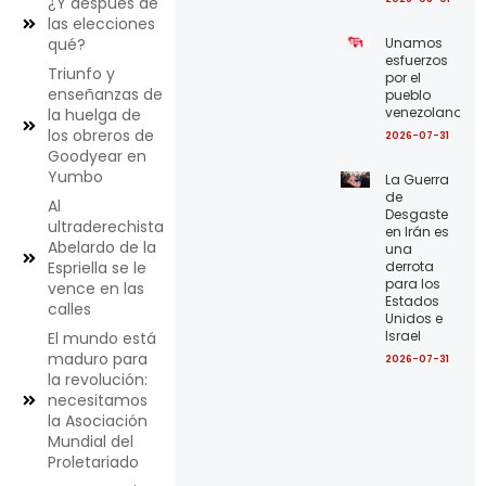
¿Y después de
las elecciones
Unamos
qué?
esfuerzos
Triunfo y
por el
enseñanzas de
pueblo
venezolano
la huelga de
los obreros de
2026-07-31
Goodyear en
Yumbo
La Guerra
de
Al
Desgaste
ultraderechista
en Irán es
Abelardo de la
una
derrota
Espriella se le
para los
vence en las
Estados
calles
Unidos e
Israel
El mundo está
maduro para
2026-07-31
la revolución:
necesitamos
la Asociación
Mundial del
Proletariado