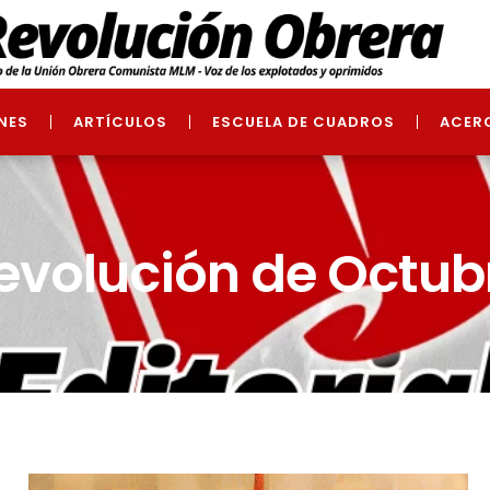
NES
ARTÍCULOS
ESCUELA DE CUADROS
ACER
evolución de Octub