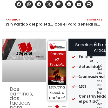
ANTERIOR
SIGUIENTE
¡Sin Partido del proletariado, no habrá Revolución! Ep3
Con el Paro General Indefinido, Avanzar en la Alianza Obrero-Campesina y la Revolución
Secciones
Último
Artícu
Conoce
Editorial
la
Un
Escuela
análisi
Actualidad
de la
situaci
Internacional
concre
en la
planta
MCI
Escucha
Dos
matriz 
nuestro
caminos,
Essity-
Construyendo
Familia
dos
podcast
en
el partido
tácticas
Medellí
para
Antioqu