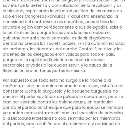
Una vez resuelta la forma de dirigir, la principal función de los
soviets fue la defensa y consolidación de la revolución y así
lo hicieron, expresando la voluntad política de las masas no
sólo en los Congresos Panrusos. Y aquí otra enseñanza, la
necesidad del centralismo democrático, pues si bien los
soviets elegían democráticamente a sus delegados, existió
la centralización porque los soviets locales creaban el
gobierno central y no al contrario, es decir el gobierno
central no creaba los soviets locales. Existía autonomía local,
sin embargo, los decretos del comité Central Ejecutivo y las
órdenes de los delegados eran válidas para todo el país,
porque en la república Soviética no había intereses
sectoriales privados a los cuales servir, y la causa de la
Revolución era en todas partes la misma.
Por supuesto que todo esto no surgió de la noche a la
mañana, ni con un camino adornado con rosas, esto fue en
constante lucha, la burguesía y la pequeña burguesía, no
querían el poder soviético, de palabra lo aceptaban, pero se
iban por ejemplo contra los bolcheviques, en particular
contra el partido bolchevique que para la época se llamaba
ya partido comunista; de ahí que la disposición de adhesión
a la Dictadura Proletaria no sólo se midió por los miembros
del partido, sino también por el crecimiento y actividad de