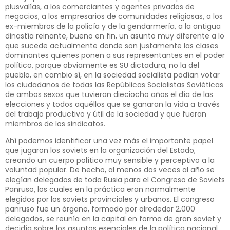
plusvalías, a los comerciantes y agentes privados de
negocios, a los empresarios de comunidades religiosas, a los
ex-miembros de la policía y de la gendarmería, a la antigua
dinastía reinante, bueno en fin, un asunto muy diferente a lo
que sucede actualmente donde son justamente las clases
dominantes quienes ponen a sus representantes en el poder
político, porque obviamente es SU dictadura, no la del
pueblo, en cambio sí, en la sociedad socialista podían votar
los ciudadanos de todas las Repúblicas Socialistas Soviéticas
de ambos sexos que tuvieran dieciocho años el día de las
elecciones y todos aquéllos que se ganaran la vida a través
del trabajo productivo y útil de la sociedad y que fueran
miembros de los sindicatos.
Ahí podemos identificar una vez más el importante papel
que jugaron los soviets en la organización del Estado,
creando un cuerpo político muy sensible y perceptivo a la
voluntad popular. De hecho, al menos dos veces al año se
elegían delegados de toda Rusia para el Congreso de Soviets
Panruso, los cuales en la práctica eran normalmente
elegidos por los soviets provinciales y urbanos. El congreso
panruso fue un órgano, formado por alrededor 2.000
delegados, se reunía en la capital en forma de gran soviet y
decidía sobre los asuntos esenciales de la política nacional,