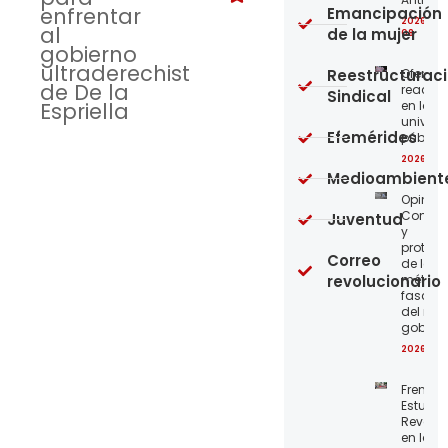
enfrentar
Emancipación
2026-08
al
de la mujer
08
gobierno
ultraderechista
Reestructurac
Ofensi
de De la
reaccio
Sindical
Espriella
en las
univer
Efemérides
públic
2026-08
Medioambient
Opinión
Confro
Juventud
y
protege
Correo
de los
revolucionario
métod
fascist
del nue
gobier
2026-08
Frente
Estudian
Revoluc
en la 