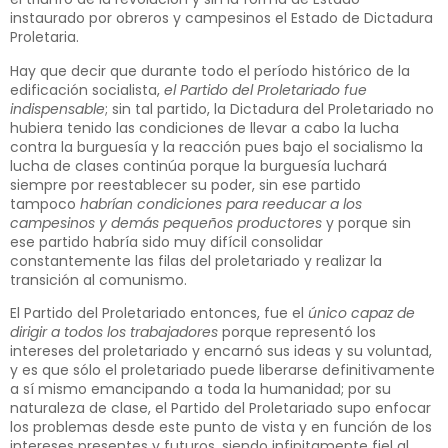
instaurado por obreros y campesinos el Estado de Dictadura
Proletaria.
Hay que decir que durante todo el período histórico de la
edificación socialista,
el Partido del Proletariado fue
indispensable
; sin tal partido, la Dictadura del Proletariado no
hubiera tenido las condiciones de llevar a cabo la lucha
contra la burguesía y la reacción pues bajo el socialismo la
lucha de clases continúa porque la burguesía luchará
siempre por reestablecer su poder, sin ese partido
tampoco
habrían condiciones para reeducar a los
campesinos y demás pequeños productores
y porque sin
ese partido habría sido muy difícil consolidar
constantemente las filas del proletariado y realizar la
transición al comunismo.
El Partido del Proletariado entonces, fue el
único capaz de
dirigir a todos los trabajadores
porque representó los
intereses del proletariado y encarnó sus ideas y su voluntad,
y es que sólo el proletariado puede liberarse definitivamente
a sí mismo emancipando a toda la humanidad; por su
naturaleza de clase, el Partido del Proletariado supo enfocar
los problemas desde este punto de vista y en función de los
intereses presentes y futuros, siendo infinitamente fiel al