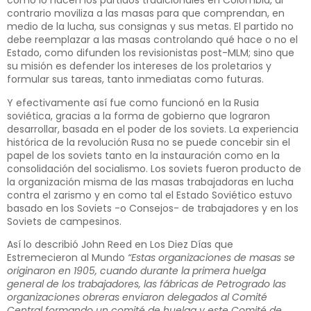
como lo hacen los partidos tradicionales en Colombia, al
contrario moviliza a las masas para que comprendan, en
medio de la lucha, sus consignas y sus metas. El partido no
debe reemplazar a las masas controlando qué hace o no el
Estado, como difunden los revisionistas post-MLM; sino que
su misión es defender los intereses de los proletarios y
formular sus tareas, tanto inmediatas como futuras.
Y efectivamente así fue como funcionó en la Rusia
soviética, gracias a la forma de gobierno que lograron
desarrollar, basada en el poder de los soviets. La experiencia
histórica de la revolución Rusa no se puede concebir sin el
papel de los soviets tanto en la instauración como en la
consolidación del socialismo. Los soviets fueron producto de
la organización misma de las masas trabajadoras en lucha
contra el zarismo y en como tal el Estado Soviético estuvo
basado en los Soviets -o Consejos- de trabajadores y en los
Soviets de campesinos.
Así lo describió John Reed en Los Diez Días que
Estremecieron al Mundo
“Estas organizaciones de masas se
originaron en 1905, cuando durante la primera huelga
general de los trabajadores, las fábricas de Petrogrado las
organizaciones obreras enviaron delegados al Comité
Central formando un comité de huelga y este Comité de