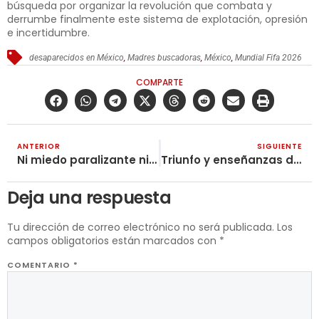
búsqueda por organizar la revolución que combata y
derrumbe finalmente este sistema de explotación, opresión
e incertidumbre.
desaparecidos en México
,
Madres buscadoras
,
México
,
Mundial Fifa 2026
COMPARTE
ANTERIOR
SIGUIENTE
Ni miedo paralizante ni falsas ilusiones: organización popular frente a la amenaza reaccionaria
Triunfo y enseñanzas de la huelga de los obreros de Goodyear en Yumbo
Deja una respuesta
Tu dirección de correo electrónico no será publicada.
Los
campos obligatorios están marcados con
*
COMENTARIO
*