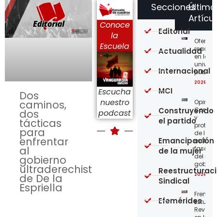
Secciones
Último
Artícu
Conoce
Editorial
la
Ofensi
Escuela
reaccio
Actualidad
en las
univer
Internacional
públic
2026-08
MCI
Escucha
Dos
nuestro
Opinión
caminos,
Construyendo
Confro
dos
podcast
y
el partido
tácticas
protege
para
de los
enfrentar
Emancipación
métod
al
fascist
de la mujer
del nue
gobierno
gobier
ultraderechista
Reestructurac
2026-08
de De la
Sindical
Espriella
Frente
Efemérides
Estudian
Revoluc