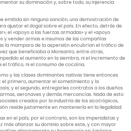
aumentar su dominación y, sobre todo, su injerencia
ue emitida sin ninguna sanción, una demostración de
 ajustar el dogal sobre el país. En efecto, detrás de
tar», el «apoyo a las fuerzas armadas» y el «apoyo
s y vender armas e insumos de las compañías
tras la mampara de la aspersión encubrían el tráfico de
vez que beneficiaba a Monsanto, entre otras,
impedido el aumento en la siembra, ni el incremento de
el tráfico, ni el consumo de cocaína.
ismo y las clases dominantes nativas tiene entonces
 el primero, aumentar el sometimiento y la
país; y el segundo, entregarles contratos a los dueños
us armas, aeronaves y demás mercancías. Nada de esto
ciales creados por la industria de los sicotrópicos,
ión reside justamente en mantenerla en la ilegalidad.
s en el país; por el contrario, son los imperialistas y
ez más afianzar su dominio sobre este, y con mayor
 desafían abiertamente su hegemonía en América