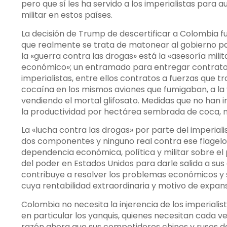
pero que sí les ha servido a los imperialistas para 
militar en estos países.
La decisión de Trump de descertificar a Colombia f
que realmente se trata de matonear al gobierno para
la «guerra contra las drogas» está la «asesoría mili
económico»; un entramado para entregar contrato
imperialistas, entre ellos contratos a fuerzas que 
cocaína en los mismos aviones que fumigaban, a la 
vendiendo el mortal glifosato. Medidas que no han 
la productividad por hectárea sembrada de coca, ni 
La «lucha contra las drogas» por parte del imperial
dos componentes y ninguno real contra ese flagelo:
dependencia económica, política y militar sobre el 
del poder en Estados Unidos para darle salida a s
contribuye a resolver los problemas económicos y so
cuya rentabilidad extraordinaria y motivo de expans
Colombia no necesita la injerencia de los imperialista
en particular los yanquis, quienes necesitan cada v
razón ahora que sus competidores chinos y rusos