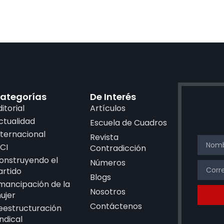
ategorías
De Interés
ditorial
Artículos
ctualidad
Escuela de Cuadros
nternacional
Revista
CI
Contradicción
onstruyendo el
Números
artido
Blogs
mancipación de la
Nosotros
ujer
Contáctenos
eestructuración
indical