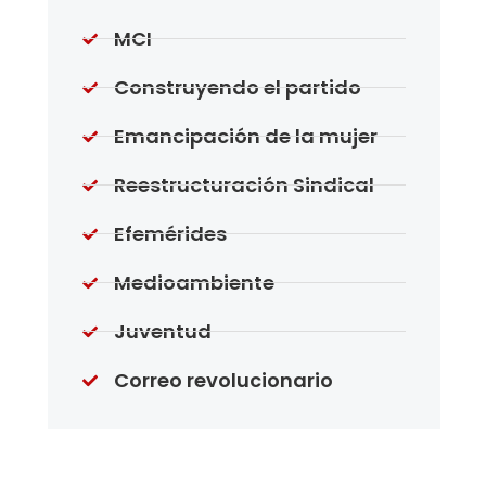
MCI
Construyendo el partido
Emancipación de la mujer
Reestructuración Sindical
Efemérides
Medioambiente
Juventud
Correo revolucionario