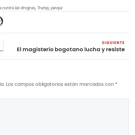
a contra las drogras
,
Trump
,
yanqui
SIGUIENTE
sta de Bucaramanga es sirviente de los genocidas
El magisterio bogotano lucha y resiste
a.
Los campos obligatorios están marcados con
*