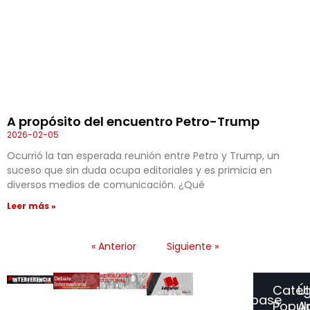
A propósito del encuentro Petro-Trump
2026-02-05
Ocurrió la tan esperada reunión entre Petro y Trump, un
suceso que sin duda ocupa editoriales y es primicia en
diversos medios de comunicación. ¿Qué
Leer más »
« Anterior
Siguiente »
Categ
Ú
Suscríbase
Popul
Ar