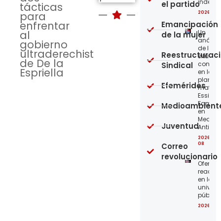
indepe
el partido
tácticas
para
2026-08
enfrentar
Emancipación
al
Un
de la mujer
análisi
gobierno
de la
ultraderechista
Reestructurac
situaci
de De la
concre
Sindical
Espriella
en la
planta
Efemérides
matriz 
Essity-
Familia
Medioambient
en
Medellí
Juventud
Antioqu
2026-08
08
Correo
revolucionario
Ofensi
reaccio
en las
univer
públic
2026-08