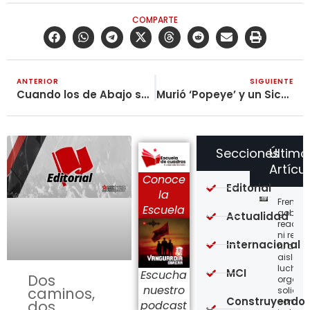
COMPARTE
ANTERIOR
SIGUIENTE
Cuando los de Abajo se Mueven los de Arriba se Caen
Murió ‘Popeye’ y un Sicario Uniformado lamenta su Partida
Secciones
Último
Artícu
Conoce
Editorial
la
Frente a
Escuela
gobier
Actualidad
reaccio
ni resi
Internacional
ni acci
aislada
lucha,
MCI
Escucha
Dos
organiz
nuestro
caminos,
solidar
Construyendo
con
dos
podcast