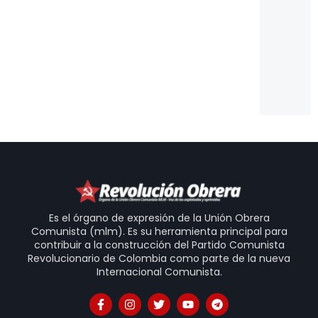
es
de
pa
Es
Un
Is
20
31
Es el órgano de expresión de la Unión Obrera
Comunista (mlm). Es su herramienta principal para
contribuir a la construcción del Partido Comunista
Revolucionario de Colombia como parte de la nueva
Internacional Comunista.