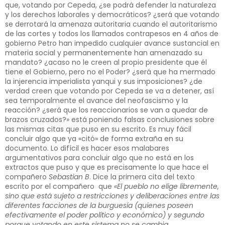
que, votando por Cepeda, ¿se podrá defender la naturaleza
y los derechos laborales y democráticos? ¿será que votando
se derrotará la amenaza autoritaria cuando el autoritarismo
de las cortes y todos los llamados contrapesos en 4 años de
gobierno Petro han impedido cualquier avance sustancial en
materia social y permanentemente han amenazado su
mandato? ¿acaso no le creen al propio presidente que él
tiene el Gobierno, pero no el Poder? ¿será que ha mermado
la injerencia imperialista yanqui y sus imposiciones? ¿de
verdad creen que votando por Cepeda se va a detener, así
sea temporalmente el avance del neofascismo y la
reacción? ¿será que los reaccionarios se van a quedar de
brazos cruzados?» está poniendo falsas conclusiones sobre
las mismas citas que puso en su escrito. Es muy fácil
concluir algo que ya «citó» de forma extraña en su
documento. Lo difícil es hacer esos malabares
argumentativos para concluir algo que no está en los
extractos que puso y que es precisamente lo que hace el
compañero
Sebastian B
. Dice la primera cita del texto
escrito por el compañero que
«El pueblo no elige libremente,
sino que está sujeto a restricciones y deliberaciones entre las
diferentes facciones de la burguesía (quienes poseen
efectivamente el poder político y económico) y segundo
porque votando en este sistema no se cambia