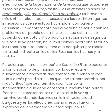
efectivamente la base material de la realidad que sostiene el
modo de producción capitalista y las relaciones sociales de
producción y de propiedad ajena del trabajo
»
(subrayado
mío). Ahí estaba citada la respuesta a los seis interrogantes
innecesarios que se estaba haciendo el compañero
Sebastian B
: evidentemente con el voto no se solucionan los
problemas del pueblo colombiano, los que estamos de
acuerdo con el voto crítico para las elecciones de segunda
vuelta que ya pasaron, no lo impulsamos para conquistar en
las urnas lo que se debe y tiene que conquistar por medio
de la lucha directa en las calles. Esos son los hechos y la
realidad.
Pareciera que para el compañero
Sebastian B
las elecciones
sí son un asunto de principios, por lo que recurre
nuevamente a maromas argumentativas cuando afirma
que «Lo más perjudicial […] es que con tal compromiso, por
más “crítico” que sea, termina sacrificando la
independencia que debe conservar el movimiento obrero
frente a los representantes del capital, a la vez que, […]
termina sembrando ilusiones en la institucionalidad
burguesa y en las elecciones como si estas fueran la
expresión de la verdadera voluntad popular». La