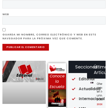
WEB
GUARDA MI NOMBRE, CORREO ELECTRÓNICO Y WEB EN ESTE
NAVEGADOR PARA LA PRÓXIMA VEZ QUE COMENTE.
Secciones
Último
Artícu
Conoce
Editorial
la
Ofensi
Escuela
reaccio
Actualidad
en las
univer
Internacional
públic
2026-08