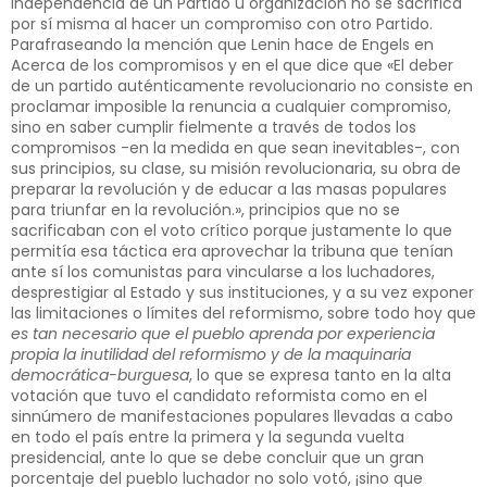
independencia de un Partido u organización no se sacrifica
por sí misma al hacer un compromiso con otro Partido.
Parafraseando la mención que Lenin hace de Engels en
Acerca de los compromisos y en el que dice que «El deber
de un partido auténticamente revolucionario no consiste en
proclamar imposible la renuncia a cualquier compromiso,
sino en saber cumplir fielmente a través de todos los
compromisos -en la medida en que sean inevitables-, con
sus principios, su clase, su misión revolucionaria, su obra de
preparar la revolución y de educar a las masas populares
para triunfar en la revolución.», principios que no se
sacrificaban con el voto crítico porque justamente lo que
permitía esa táctica era aprovechar la tribuna que tenían
ante sí los comunistas para vincularse a los luchadores,
desprestigiar al Estado y sus instituciones, y a su vez exponer
las limitaciones o límites del reformismo, sobre todo hoy que
es tan necesario que el pueblo aprenda por experiencia
propia la inutilidad del reformismo y de la maquinaria
democrática-burguesa
, lo que se expresa tanto en la alta
votación que tuvo el candidato reformista como en el
sinnúmero de manifestaciones populares llevadas a cabo
en todo el país entre la primera y la segunda vuelta
presidencial, ante lo que se debe concluir que un gran
porcentaje del pueblo luchador no solo votó, ¡sino que