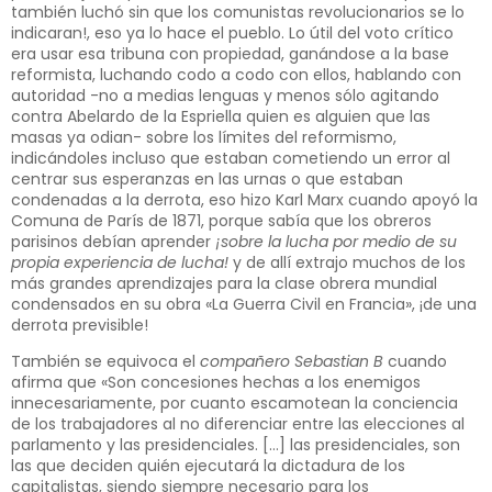
también luchó sin que los comunistas revolucionarios se lo
indicaran!, eso ya lo hace el pueblo. Lo útil del voto crítico
era usar esa tribuna con propiedad, ganándose a la base
reformista, luchando codo a codo con ellos, hablando con
autoridad -no a medias lenguas y menos sólo agitando
contra Abelardo de la Espriella quien es alguien que las
masas ya odian- sobre los límites del reformismo,
indicándoles incluso que estaban cometiendo un error al
centrar sus esperanzas en las urnas o que estaban
condenadas a la derrota, eso hizo Karl Marx cuando apoyó la
Comuna de París de 1871, porque sabía que los obreros
parisinos debían aprender
¡sobre la lucha por medio de su
propia experiencia de lucha!
y de allí extrajo muchos de los
más grandes aprendizajes para la clase obrera mundial
condensados en su obra «La Guerra Civil en Francia», ¡de una
derrota previsible!
También se equivoca el
compañero Sebastian B
cuando
afirma que «Son concesiones hechas a los enemigos
innecesariamente, por cuanto escamotean la conciencia
de los trabajadores al no diferenciar entre las elecciones al
parlamento y las presidenciales. […] las presidenciales, son
las que deciden quién ejecutará la dictadura de los
capitalistas,
siendo siempre necesario para los