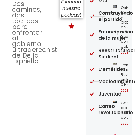
MCI
Escucha
Dos
nuestro
Opinión
caminos,
Construyendo
Confro
dos
podcast
y
el partido
tácticas
protege
para
de los
enfrentar
Emancipación
métod
al
fascist
de la mujer
del nue
gobierno
gobier
ultraderechista
Reestructurac
2026-08
de De la
Sindical
Espriella
Frente
Efemérides
Estudian
Revoluc
en la 
Medioambient
de los 
2026-08
Juventud
Carta a
Correo
proleta
revolucionario
revoluc
colomb
2026-08