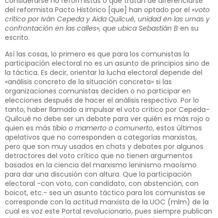
considerarse no reformistas o que tratan de diferenciarse
del reformista Pacto Histórico [que] han optado por el «
voto
crítico por Iván Cepeda y Aida Quilcué, unidad en las urnas y
confrontación en las calles», que ubica Sebastián B
en su
escrito.
Así las cosas, lo primero es que para los comunistas la
participación electoral no es un asunto de principios sino de
la táctica. Es decir, orientar la lucha electoral depende del
«análisis concreto de la situación concreta» si las
organizaciones comunistas deciden o no participar en
elecciones después de hacer el análisis respectivo. Por lo
tanto, haber llamado a impulsar el voto crítico por Cepeda-
Quilcué no debe ser un debate para ver quién es más rojo o
quien es más
tibio o mamerto o comunerto
, estos últimos
apelativos que no corresponden a categorías marxistas,
pero que son muy usados en chats y debates por algunos
detractores del voto crítico que no tienen argumentos
basados en la ciencia del marxismo leninismo maoísmo
para dar una discusión con altura. Que la participación
electoral -con voto, con candidato, con abstención, con
boicot, etc.- sea un asunto táctico para los comunistas se
corresponde con la actitud marxista de la UOC (mlm) de la
cual es voz este Portal revolucionario, pues siempre publican