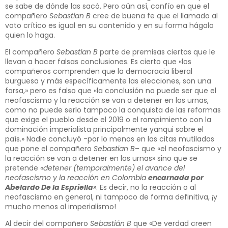
se sabe de dónde las sacó. Pero aún así, confío en que el
compañero
Sebastian B
cree de buena fe que el llamado al
voto crítico es igual en su contenido y en su forma hágalo
quien lo haga.
El compañero
Sebastian B
parte de premisas ciertas que le
llevan a hacer falsas conclusiones. Es cierto que «los
compañeros comprenden que la democracia liberal
burguesa y más específicamente las elecciones, son una
farsa,» pero es falso que «la conclusión no puede ser que el
neofascismo y la reacción se van a detener en las urnas,
como no puede serlo tampoco la conquista de las reformas
que exige el pueblo desde el 2019 o el rompimiento con la
dominación imperialista principalmente yanqui sobre el
país.» Nadie concluyó -por lo menos en las citas mutiladas
que pone el compañero
Sebastian B
– que «el neofascismo y
la reacción se van a detener en las urnas» sino que se
pretende
«detener (temporalmente) el avance del
neofascismo y la reacción en Colombia
encarnada por
Abelardo De la Espriella
»
. Es decir, no la reacción o al
neofascismo en general, ni tampoco de forma definitiva, ¡y
mucho menos al imperialismo!
Al decir del compañero
Sebastián B
que «De verdad creen