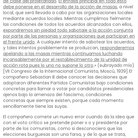
de clase del proletariado
.
El énfasis principal en todo esto
debe ponerse en el desarrollo de la acción de masas
, a nivel
local, que será llevada a cabo por las organizaciones locales
mediante acuerdos locales. Mientras cumplimos fielmente
las condiciones de todos los acuerdos alcanzados con ellos,
expondremos sin piedad todo sabotaje a la acción conjunta
por parte de las personas y organizaciones que participan en
el frente unido
. A cualquier intento de sabotear los acuerdos,
y tales intentos posiblemente se produzcan,
responderemos
apelando a las masas mientras continuamos luchando
incansablemente por el restablecimiento de la unidad de
acción rota pues lo uno no supone lo otro
.» (subrayado mío)
[VII Congreso de la Internacional Comunista, Moscú, 1939] El
compañero Sebastian B debe conocer las decisiones que
adoptaron diferentes Partidos Comunistas bajo condiciones
concretas para llamar a votar por candidatos presidenciales
ajenos bajo la amenaza del fascismo, condiciones
concretas que siempre existen, porque cada momento
sencillamente tiene las suyas.
El compañero comete un nuevo error cuando da la idea que
con el voto crítico se pretende poner x o y presidente por
parte de los comunistas, como si desconociera que las
elecciones burguesas son una farsa, y de lo que se trata,