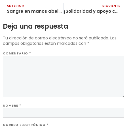
ANTERIOR
SIGUIENTE
Sangre en manos abelardistas ¡la terrible muerte de Yuranis Romero!
¡Solidaridad y apoyo con el pueblo de Venezuela!
Deja una respuesta
Tu dirección de correo electrónico no será publicada.
Los
campos obligatorios están marcados con
*
COMENTARIO
*
NOMBRE
*
CORREO ELECTRÓNICO
*