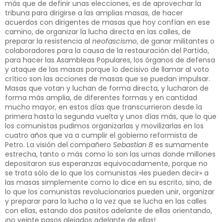
más que de definir unas elecciones, es de aprovechar la
tribuna para dirigirse a las amplias masas, de hacer
acuerdos con dirigentes de masas que hoy confían en ese
camino, de organizar la lucha directa en las calles, de
preparar la resistencia al
neofascismo
, de ganar militantes o
colaboradores para la causa de la restauración del Partido,
para hacer las Asambleas Populares, los órganos de defensa
y ataque de las masas porque lo decisivo de llamar al voto
crítico son las acciones de masas que se puedan impulsar.
Masas que votan y luchan de forma directa, y lucharon de
forma más amplia, de diferentes formas y en cantidad
mucho mayor, en estos días que transcurrieron desde la
primera hasta la segunda vuelta y unos días más, que lo que
los comunistas pudimos organizarlas y movilizarlas en los
cuatro años que va a cumplir el gobierno reformista de
Petro. La visión del compañero
Sebastian B
es sumamente
estrecha, tanto o más como lo son las urnas donde millones
depositaron sus esperanzas equivocadamente, porque no
se trata sólo de lo que los comunistas «les pueden decir» a
las masas simplemente como lo dice en su escrito, sino, de
lo que los comunistas revolucionarios pueden unir, organizar
y preparar para la lucha a la vez que se lucha en las calles
con ellas, estando dos pasitos adelante de ellas orientando,
¡no veinte pasos alejados adelante de ellas!