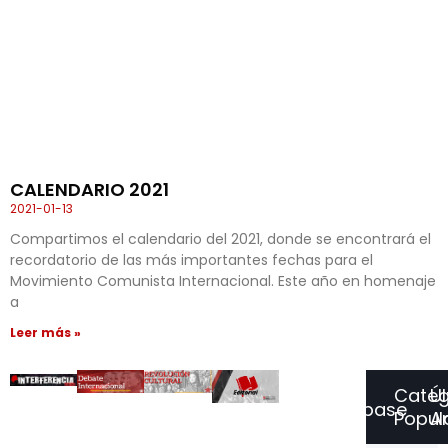
CALENDARIO 2021
2021-01-13
Compartimos el calendario del 2021, donde se encontrará el
recordatorio de las más importantes fechas para el
Movimiento Comunista Internacional. Este año en homenaje
a
Leer más »
Categ
Ú
Suscríbase
Popul
Ar
a