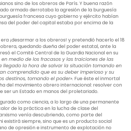
sianos sino de los obreros de París. Y buena razón
riado armado derrotaba la agresión de la burguesía
urguesía francesa cuyo gobierno y ejército habían
ensa del poder del capital estaba por encima de la
era ¡desarmar a los obreros! y pretendió hacerlo el 18
obrera, quedando dueña del poder estatal, ante la
xpresó el Comité Central de la Guardia Nacional en su
s en medio de los fracasos y las traiciones de las
 llegado la hora de salvar la situación tomando en
 Han comprendido que es su deber imperioso y su
os destinos, tomando el poder»
. Fue éste el inmortal
cha del movimiento obrero internacional: resolver con
be ser un Estado en manos del proletariado.
figurado como ciencia, a lo largo de una permanente
alor de la práctica en la lucha de clase del
 marxismo venía descubriendo, como parte del
ni existirá siempre, sino que es un producto social
gano de opresión e instrumento de explotación no