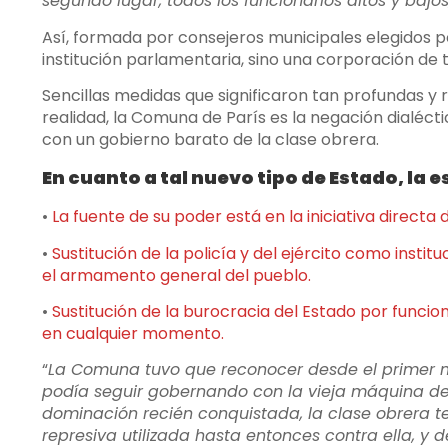
segundo lugar, todos los funcionarios altos y baj
Así, formada por consejeros municipales elegidos po
institución parlamentaria, sino una corporación de t
Sencillas medidas que significaron tan profundas y 
realidad, la Comuna de París es la negación dialéct
con un gobierno barato de la clase obrera.
En cuanto a tal nuevo tipo de Estado, la
•
La fuente de su poder está en la iniciativa direct
•
Sustitución de la policía y del ejército como insti
el armamento general del pueblo.
•
Sustitución de la burocracia del Estado por funcio
en cualquier momento.
“
La Comuna tuvo que reconocer desde el primer mo
podía seguir gobernando con la vieja máquina de
dominación recién conquistada, la clase obrera te
represiva utilizada hasta entonces contra ella, y 