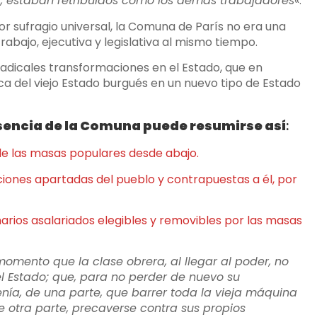
os, estaban retribuidos como los demás trabajadores
«.
r sufragio universal, la Comuna de París no era una
rabajo, ejecutiva y legislativa al mismo tiempo.
radicales transformaciones en el Estado, que en
ica del viejo Estado burgués en un nuevo tipo de Estado
 esencia de la Comuna puede resumirse así
:
a de las masas populares desde abajo.
tuciones apartadas del pueblo y contrapuestas a él, por
narios asalariados elegibles y removibles por las masas
mento que la clase obrera, al llegar al poder, no
l Estado; que, para no perder de nuevo su
nía, de una parte, que barrer toda la vieja máquina
de otra parte, precaverse contra sus propios