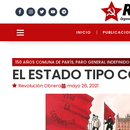
INICIO
PUBLICACIO
150 AÑOS COMUNA DE PARÍS
,
PARO GENERAL INDEFINIDO
EL ESTADO TIPO
Revolución Obrera
mayo 26, 2021