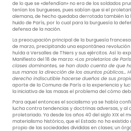
de lo que se «defendían» no era de los soldados pru
tenían los burgueses, pues sabían que si el proleta
alemana, de hecho quedaba derrotada también la b
huido de París, por lo cual para la burguesía la def
defensa de la nación.
La preocupación principal de la burguesía francesa 
de marzo, precipitando una espontánea revolución 
huída a Versalles de Thiers y sus ejércitos. Así lo e
Manifiesto del 18 de marzo:
«Los proletarios de Parí
clases dominantes, se han dado cuenta de que ha
sus manos la dirección de los asuntos públicos…
derecho indiscutible hacerse dueños de sus propi
aporte de la Comuna de París a la experiencia y lu
la iniciativa de las masas el problema del cómo de
Para aquel entonces el socialismo ya se había con
lucha contra tendencias y doctrinas adversas, y al c
proletariado. Ya desde los años 40 del siglo XIX el
materialismo histórico, que el Estado no ha existido 
propio de las sociedades divididas en clases; un ór