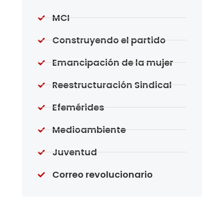
MCI
Construyendo el partido
Emancipación de la mujer
Reestructuración Sindical
Efemérides
Medioambiente
Juventud
Correo revolucionario