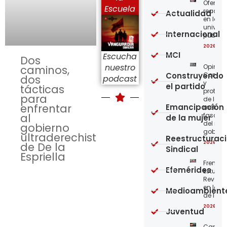
Ofensi
Escuela
reaccio
Actualidad
en las
univer
Internacional
públic
2026-08
MCI
Escucha
Dos
nuestro
Opinión
caminos,
Construyendo
Confro
dos
podcast
y
el partido
tácticas
protege
para
de los
enfrentar
Emancipación
métod
al
fascist
de la mujer
del nue
gobierno
gobier
ultraderechista
Reestructurac
2026-08
de De la
Sindical
Espriella
Frente
Efemérides
Estudian
Revoluc
en la 
Medioambient
de los 
2026-08
Juventud
Carta a