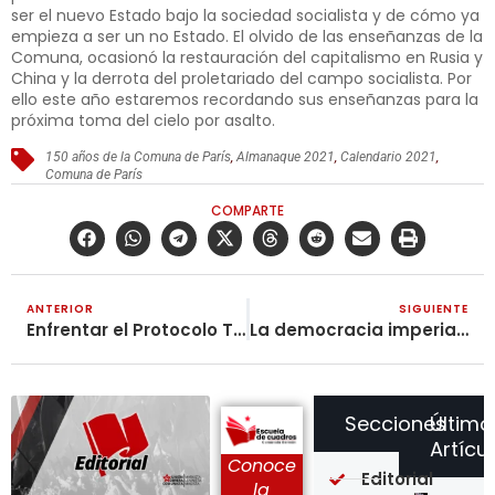
ser el nuevo Estado bajo la sociedad socialista y de cómo ya
empieza a ser un no Estado. El olvido de las enseñanzas de la
Comuna, ocasionó la restauración del capitalismo en Rusia y
China y la derrota del proletariado del campo socialista. Por
ello este año estaremos recordando sus enseñanzas para la
próxima toma del cielo por asalto.
150 años de la Comuna de París
,
Almanaque 2021
,
Calendario 2021
,
Comuna de París
COMPARTE
ANTERIOR
SIGUIENTE
Enfrentar el Protocolo Terrorista
La democracia imperialista
Secciones
Último
Artícu
Conoce
Editorial
la