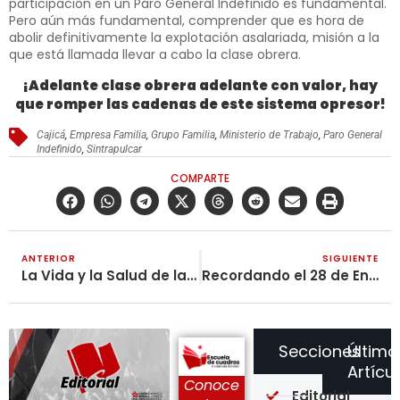
participación en un Paro General Indefinido es fundamental.
Pero aún más fundamental, comprender que es hora de
abolir definitivamente la explotación asalariada, misión a la
que está llamada llevar a cabo la clase obrera.
¡Adelante clase obrera adelante con valor, hay
que romper las cadenas de este sistema opresor!
Cajicá
,
Empresa Familia
,
Grupo Familia
,
Ministerio de Trabajo
,
Paro General
Indefinido
,
Sintrapulcar
COMPARTE
ANTERIOR
SIGUIENTE
La Vida y la Salud de la Comunidad Educativa No es un Juego
Recordando el 28 de Enero de 2021
Secciones
Último
Artícu
Conoce
Editorial