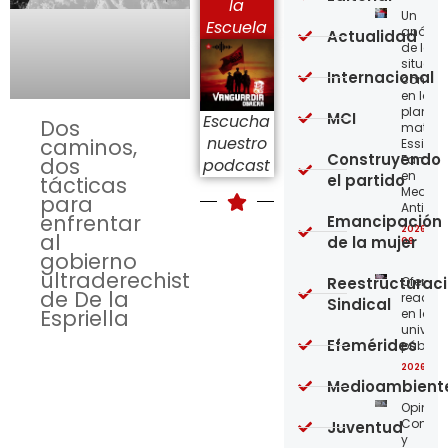
la
Un
Escuela
análisi
Actualidad
de la
situaci
Internacional
concre
en la
planta
MCI
Escucha
Dos
matriz 
nuestro
caminos,
Essity-
Construyendo
Familia
dos
podcast
en
el partido
tácticas
Medellí
para
Antioqu
enfrentar
Emancipación
2026-08
al
de la mujer
08
gobierno
ultraderechista
Reestructurac
Ofensi
de De la
reaccio
Sindical
Espriella
en las
univer
Efemérides
públic
2026-08
Medioambient
Opinión
Confro
Juventud
y