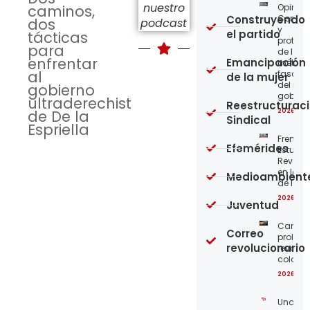
nuestro
Opinión
caminos,
Construyendo
Confro
dos
podcast
y
el partido
tácticas
protege
para
de los
enfrentar
Emancipación
métod
al
fascist
de la mujer
del nue
gobierno
gobier
ultraderechista
Reestructurac
2026-08
de De la
Sindical
Espriella
Frente
Efemérides
Estudian
Revoluc
en la 
Medioambient
de los 
2026-08
Juventud
Carta a
Correo
proleta
revolucionario
revoluc
colomb
2026-08
Unamo