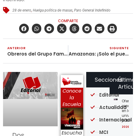
28 de enero
,
Huelga política de masas
,
Paro General Indefinido
COMPARTE
ANTERIOR
SIGUIENTE
Obreros del Grupo Familia: ¡De Pie y Combatiendo!
Amazonas: ¡Solo el pueblo salva al pueblo!
Secciones
Último
Artícu
Conoce
Editorial
la
Ofensi
Escuela
reaccio
Actualidad
en las
univer
Internacional
públic
2026-08
MCI
Escucha
Dos