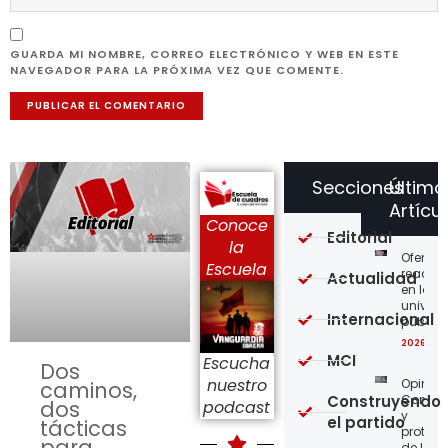
GUARDA MI NOMBRE, CORREO ELECTRÓNICO Y WEB EN ESTE
NAVEGADOR PARA LA PRÓXIMA VEZ QUE COMENTE.
Secciones
Último
Artícu
Conoce
Editorial
la
Ofensi
Escuela
reaccio
Actualidad
en las
univer
Internacional
públic
2026-08
MCI
Escucha
Dos
nuestro
Opinión
caminos,
Construyendo
Confro
dos
podcast
y
el partido
tácticas
protege
para
de los