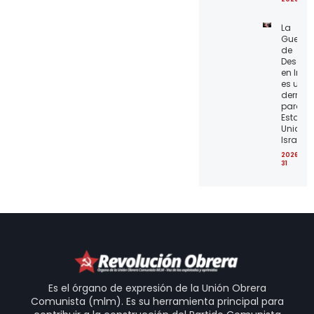
La
Guerra
de
Desgas
en Irán
es una
derrota
para lo
Estado
Unidos 
Israel
2026-07
31
Es el órgano de expresión de la Unión Obrera
Comunista (mlm). Es su herramienta principal para