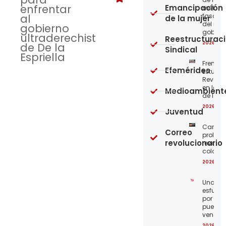
enfrentar
Emancipación
métod
al
fascist
de la mujer
del nue
gobierno
gobier
ultraderechista
Reestructurac
2026-08
de De la
Sindical
Espriella
Frente
Efemérides
Estudian
Revoluc
en la 
Medioambient
de los 
2026-08
Juventud
Carta a
Correo
proleta
revolucionario
revoluc
colomb
2026-08
Unamo
esfuerz
por el
pueblo
venezo
2026-07