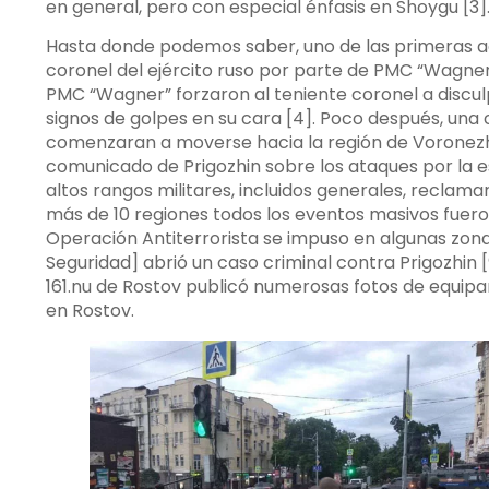
en general, pero con especial énfasis en Shoygu [3
Hasta donde podemos saber, uno de las primeras ac
coronel del ejército ruso por parte de PMC “Wagner
PMC “Wagner” forzaron al teniente coronel a discu
signos de golpes en su cara [4]. Poco después, un
comenzaran a moverse hacia la región de Voronezh 
comunicado de Prigozhin sobre los ataques por la e
altos rangos militares, incluidos generales, reclam
más de 10 regiones todos los eventos masivos fueron
Operación Antiterrorista se impuso en algunas zonas 
Seguridad] abrió un caso criminal contra Prigozhin [
161.nu de Rostov publicó numerosas fotos de equip
en Rostov.