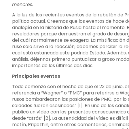
menores.
A la luz de los recientes eventos de la rebelión de P
política actual. Creemos que los eventos de hace dos
analogía en la historia de Rusia hasta el moment
reveladores porque demuestran el grado de desorga
del cuál normalmente se exagera. La mistificación de
ruso sólo sirve a la reacción; debemos percibir la re
cual está estancada este podrido Estado. Además,
análisis, déjennos primero puntualizar a groso mod
importantes de los últimos dos días.
Principales eventos
Todo comenzó con el hecho de que el 23 de junio,
referencia a “Wagner” o “PMC” para referirse a Wagn
rusos bombardearon las posiciones de PMC, por lo 
soldados fueron asesinados” [1]. En uno de los can
publicó un vídeo con las presuntas consecuencias
desde “atrás” [2]. La autenticidad del vídeo es difíc
motín, Prigozhin, entre otros comentarios, criminaliz