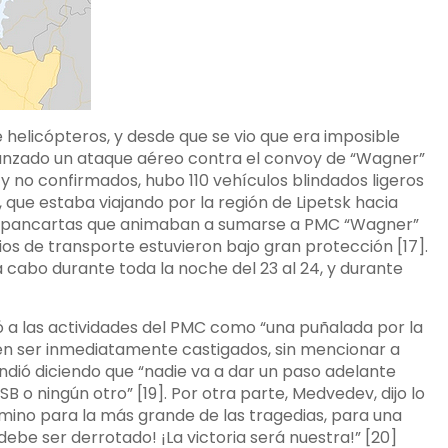
helicópteros, y desde que se vio que era imposible
e lanzado un ataque aéreo contra el convoy de “Wagner”
 y no confirmados, hubo 110 vehículos blindados ligeros
que estaba viajando por la región de Lipetsk hacia
rar pancartas que animaban a sumarse a PMC “Wagner”
ios de transporte estuvieron bajo gran protección [17].
 a cabo durante toda la noche del 23 al 24, y durante
icó a las actividades del PMC como “una puñalada por la
ben ser inmediatamente castigados, sin mencionar a
ndió diciendo que “nadie va a dar un paso adelante
B o ningún otro” [19]. Por otra parte, Medvedev, dijo lo
camino para la más grande de las tragedias, para una
debe ser derrotado! ¡La victoria será nuestra!” [20]