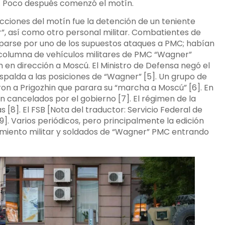
]. Poco después comenzó el motín.
ciones del motín fue la detención de un teniente
”, así como otro personal militar. Combatientes de
lparse por uno de los supuestos ataques a PMC; habían
a columna de vehículos militares de PMC “Wagner”
en dirección a Moscú. El Ministro de Defensa negó el
spalda a las posiciones de “Wagner” [5]. Un grupo de
aron a Prigozhin que parara su “marcha a Moscú” [6]. En
 cancelados por el gobierno [7]. El régimen de la
[8]. El FSB [Nota del traductor: Servicio Federal de
9]. Varios periódicos, pero principalmente la edición
amiento militar y soldados de “Wagner” PMC entrando