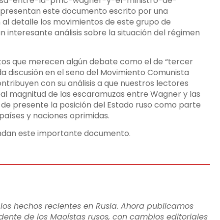
rsa-entre-la-pmc-wagner-y-el-ministro-de-
 presentan este documento escrito por una
al detalle los movimientos de este grupo de
 interesante análisis sobre la situación del régimen
tos que merecen algún debate como el de “tercer
a discusión en el seno del Movimiento Comunista
ntribuyen con su análisis a que nuestros lectores
real magnitud de las escaramuzas entre Wagner y las
o de presente la posición del Estado ruso como parte
 países y naciones oprimidas.
fundan este importante documento.
 los hechos recientes en Rusia
. Ahora publicamos
ente de los Maoístas rusos, con cambios editoriales