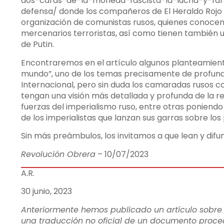
dos-caras-de-la-moneda-fascista-la-lucha-y-fa
defensa/
donde los compañeros de El Heraldo Rojo
organización de comunistas rusos, quienes conocen 
mercenarios terroristas, así como tienen también un
de Putin.
Encontraremos en el artículo algunos planteamien
mundo”, uno de los temas precisamente de profund
Internacional, pero sin duda los camaradas rusos co
tengan una visión más detallada y profunda de la 
fuerzas del imperialismo ruso, entre otras poniend
de los imperialistas que lanzan sus garras sobre los
Sin más preámbulos, los invitamos a que lean y di
Revolución Obrera
– 10/07/2023
A.R.
30 junio, 2023
Anteriormente hemos publicado un
artículo sobre
una traducción no oficial de un documento proced