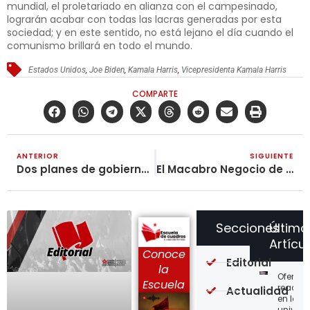
mundial, el proletariado en alianza con el campesinado,
lograrán acabar con todas las lacras generadas por esta
sociedad; y en este sentido, no está lejano el día cuando el
comunismo brillará en todo el mundo.
Estados Unidos
,
Joe Biden
,
Kamala Harris
,
Vicepresidenta Kamala Harris
COMPARTE
ANTERIOR
SIGUIENTE
Dos planes de gobierno para salvaguardar el capitalismo imperialista
El Macabro Negocio de las Vacunas Contra el Coronavirus
Secciones
Último
Artícu
Conoce
Editorial
la
Ofensi
Escuela
reaccio
Actualidad
en las
univer