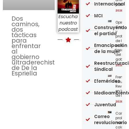
Internacional
públic
2026-08
MCI
Escucha
Dos
nuestro
Opinión
caminos,
Construyendo
Confro
dos
podcast
y
el partido
tácticas
protege
para
de los
enfrentar
Emancipación
métod
al
fascist
de la mujer
del nue
gobierno
gobier
ultraderechista
Reestructurac
2026-08
de De la
Sindical
Espriella
Frente
Efemérides
Estudian
Revoluc
en la 
Medioambient
de los 
2026-08
Juventud
Carta a
Correo
proleta
revolucionario
revoluc
colomb