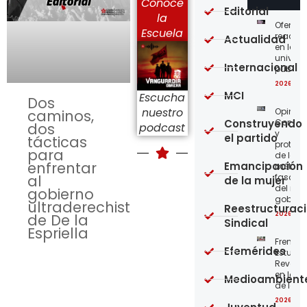
Conoce
Editorial
la
Ofensi
Escuela
reaccio
Actualidad
en las
univer
Internacional
públic
2026-08
MCI
Escucha
Dos
nuestro
Opinión
caminos,
Construyendo
Confro
dos
podcast
y
el partido
tácticas
protege
para
de los
enfrentar
Emancipación
métod
al
fascist
de la mujer
del nue
gobierno
gobier
ultraderechista
Reestructurac
2026-08
de De la
Sindical
Espriella
Frente
Efemérides
Estudian
Revoluc
en la 
Medioambient
de los 
2026-08