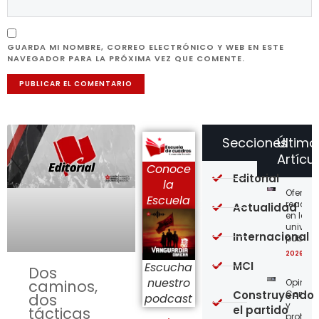
GUARDA MI NOMBRE, CORREO ELECTRÓNICO Y WEB EN ESTE
NAVEGADOR PARA LA PRÓXIMA VEZ QUE COMENTE.
Secciones
Último
Artícu
Conoce
Editorial
la
Ofensi
Escuela
reaccio
Actualidad
en las
univer
Internacional
públic
2026-08
MCI
Escucha
Dos
nuestro
Opinión
caminos,
Construyendo
Confro
dos
podcast
y
el partido
tácticas
protege