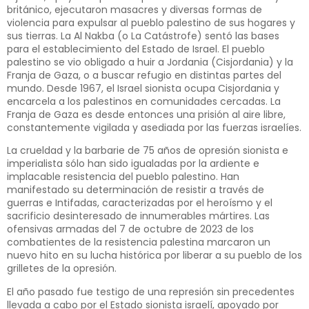
británico, ejecutaron masacres y diversas formas de
violencia para expulsar al pueblo palestino de sus hogares y
sus tierras. La Al Nakba (o La Catástrofe) sentó las bases
para el establecimiento del Estado de Israel. El pueblo
palestino se vio obligado a huir a Jordania (Cisjordania) y la
Franja de Gaza, o a buscar refugio en distintas partes del
mundo. Desde 1967, el Israel sionista ocupa Cisjordania y
encarcela a los palestinos en comunidades cercadas. La
Franja de Gaza es desde entonces una prisión al aire libre,
constantemente vigilada y asediada por las fuerzas israelíes.
La crueldad y la barbarie de 75 años de opresión sionista e
imperialista sólo han sido igualadas por la ardiente e
implacable resistencia del pueblo palestino. Han
manifestado su determinación de resistir a través de
guerras e Intifadas, caracterizadas por el heroísmo y el
sacrificio desinteresado de innumerables mártires. Las
ofensivas armadas del 7 de octubre de 2023 de los
combatientes de la resistencia palestina marcaron un
nuevo hito en su lucha histórica por liberar a su pueblo de los
grilletes de la opresión.
El año pasado fue testigo de una represión sin precedentes
llevada a cabo por el Estado sionista israelí, apoyado por