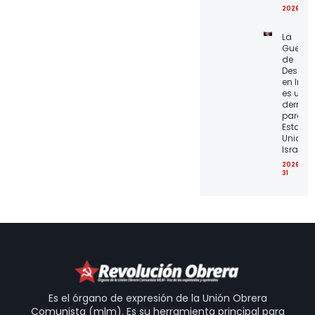
2026-07
La
Guerra
de
Desgas
en Irán
es una
derrota
para lo
Estado
Unidos 
Israel
2026-07
31
Es el órgano de expresión de la Unión Obrera
Comunista (mlm). Es su herramienta principal para