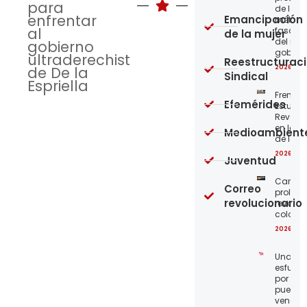
para
de los
enfrentar
Emancipación
métod
al
fascist
de la mujer
del nue
gobierno
gobier
ultraderechista
Reestructurac
2026-08
de De la
Sindical
Espriella
Frente
Efemérides
Estudian
Revoluc
en la 
Medioambient
de los 
2026-08
Juventud
Carta a
Correo
proleta
revolucionario
revoluc
colomb
2026-08
Unamo
esfuerz
por el
pueblo
venezo