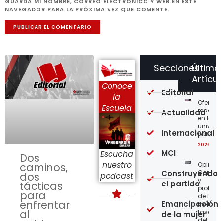
GUARDA MI NOMBRE, CORREO ELECTRÓNICO Y WEB EN ESTE
NAVEGADOR PARA LA PRÓXIMA VEZ QUE COMENTE.
Secciones
Último
Artícu
Conoce
Editorial
la
Ofensi
Escuela
reaccio
Actualidad
en las
univer
Internacional
públic
2026-08
MCI
Escucha
Dos
nuestro
Opinión
caminos,
Construyendo
Confro
dos
podcast
y
el partido
tácticas
protege
para
de los
enfrentar
Emancipación
métod
al
fascist
de la mujer
del nue