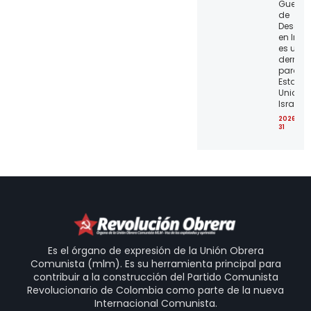
Guerra
de
Desgas
en Irán
es una
derrota
para lo
Estado
Unidos 
Israel
2026-07
31
Es el órgano de expresión de la Unión Obrera
Comunista (mlm). Es su herramienta principal para
contribuir a la construcción del Partido Comunista
Revolucionario de Colombia como parte de la nueva
Internacional Comunista.