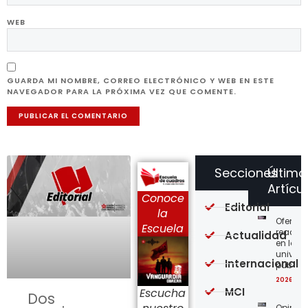
WEB
GUARDA MI NOMBRE, CORREO ELECTRÓNICO Y WEB EN ESTE
NAVEGADOR PARA LA PRÓXIMA VEZ QUE COMENTE.
Secciones
Último
Artícu
Conoce
Editorial
la
Ofensi
Escuela
reaccio
Actualidad
en las
univer
Internacional
públic
2026-08
MCI
Escucha
Dos
Opinión