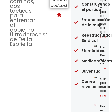
nuestro
caminos,
Construyendo
Confro
dos
podcast
y
el partido
tácticas
protege
para
de los
enfrentar
Emancipación
métod
al
fascist
de la mujer
del nue
gobierno
gobier
ultraderechista
Reestructurac
2026-08
de De la
Sindical
Espriella
Frente
Efemérides
Estudian
Revoluc
en la 
Medioambient
de los 
2026-08
Juventud
Carta a
Correo
proleta
revolucionario
revoluc
colomb
2026-08
Unamo
esfuerz