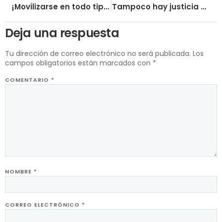
¡Movilizarse en todo tipo de acciones en apoyo a la revolución india contra la Operación Kagaar!
Tampoco hay justicia en la Corte Penal Internacional
Deja una respuesta
Tu dirección de correo electrónico no será publicada.
Los
campos obligatorios están marcados con
*
COMENTARIO
*
NOMBRE
*
CORREO ELECTRÓNICO
*