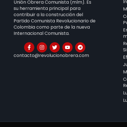
I
Unión Obrera Comunista (mlm). Es
su herramienta principal para
M
contribuir a la construcción del
C
Partido Comunista Revolucionario de
P
Colombia como parte de la nueva
E
Internacional Comunista.
m
R
S
contacto@revolucionobrera.com
E
J
M
C
R
L
L