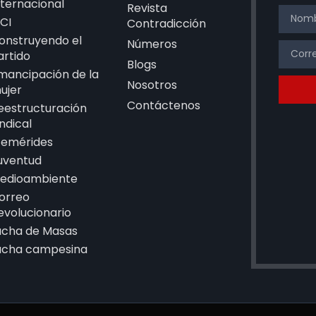
nternacional
Revista
CI
Contradicción
onstruyendo el
Números
artido
Blogs
mancipación de la
Nosotros
ujer
Contáctenos
eestructuración
indical
femérides
uventud
edioambiente
orreo
evolucionario
ucha de Masas
ucha campesina