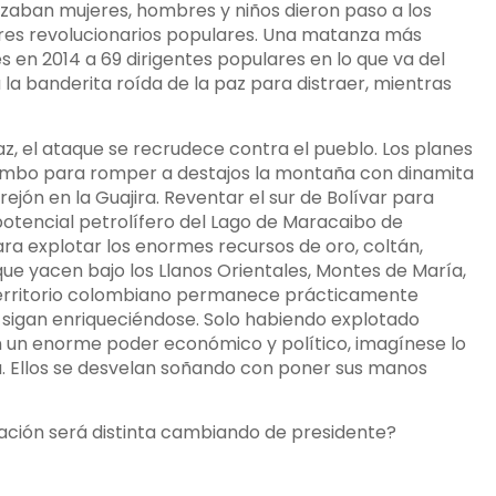
aban mujeres, hombres y niños dieron paso a los
eres revolucionarios populares. Una matanza más
s en 2014 a 69 dirigentes populares en lo que va del
 la banderita roída de la paz para distraer, mientras
z, el ataque se recrudece contra el pueblo. Los planes
tumbo para romper a destajos la montaña con dinamita
jón en la Guajira. Reventar el sur de Bolívar para
potencial petrolífero del Lago de Maracaibo de
a explotar los enormes recursos de oro, coltán,
., que yacen bajo los Llanos Orientales, Montes de María,
 territorio colombiano permanece prácticamente
as sigan enriqueciéndose. Solo habiendo explotado
en un enorme poder económico y político, imagínese lo
lta. Ellos se desvelan soñando con poner sus manos
ción será distinta cambiando de presidente?