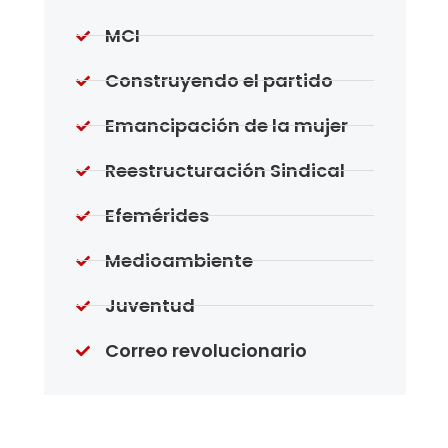
MCI
Construyendo el partido
Emancipación de la mujer
Reestructuración Sindical
Efemérides
Medioambiente
Juventud
Correo revolucionario