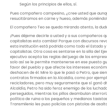
Según los principios de ellos, sí.
Pues compañero campesino, ¿cree usted que aunqu
resucitáramos en carne y hueso, además poniéndolo
El compañero Teo se queda mirando atento, la duda
¡Pues déjeme decirle a usted y a sus compañeros qu
capitalistas esto cambia! Porque con discursos rev
esta institución está podrida como todo el Estado y
capitalistas. Otra cosa es sentarse en la silla del E
ejecutivo acepta las reglas del juego de los empr
solo así se le permite mantenerse en ese puesto gu
favor del pueblo y que afecte los intereses económ
deshacen de él. Mire lo que le pasó a Petro, que sie
contratos firmados en la Alcaldía, como por ejemplo
recicladores, pero muy seguramente que sí ganó div
Alcaldía, Petro ha sido feroz enemigo de los luchado
perseguidos, mientras los pillos deambulan aterroriz
política de ruina a los pequeños y medianos taxistas 
Transmilenio les puso policías con pistolas de asalt