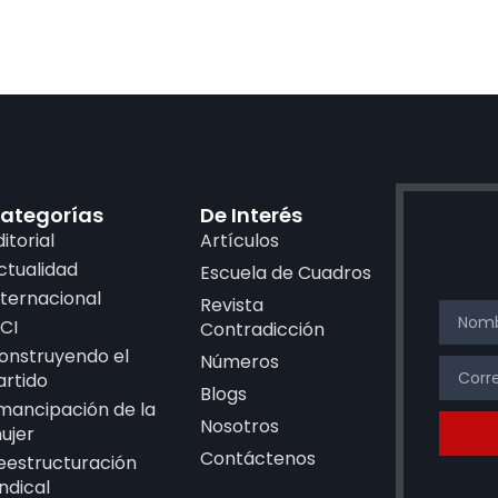
ategorías
De Interés
ditorial
Artículos
ctualidad
Escuela de Cuadros
nternacional
Revista
CI
Contradicción
onstruyendo el
Números
artido
Blogs
mancipación de la
Nosotros
ujer
Contáctenos
eestructuración
indical