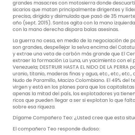
grandes masacres con motosierra donde descuartiz
sicarios que matan principalmente dirigentes y líd
precisa, dirigida y disimulada que pasó de 35 muerte
año (sept. 2015). Santos agita con la mano izquierda
con la mano derecha dispara balas asesinas.
La guerra no cesa, en medio de la negociación de pa
son grandes, despellejar la selva encima del Cata
y extrae una veta de carbón más grande que El Cerre
extraer la formación La Luna, un yacimiento con el 
Venezuela; DESTRUIR HASTA EL NIDO DE LA PERRA par
uranio, titanio, maderas finas y agua, etc., etc., etc
Nudo de Paramillo, Macizo Colombiano. El 49% del
virgen y está en los planes para que los capitalist
apenas la mitad del país, los explotadores ya tien
ricos que pueden llegar a ser si explotan lo que fa
sobre esa riqueza.
Dígame Compañero Teo: ¿Usted cree que esta situa
El compañero Teo responde dudoso: