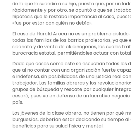
de lo que le sucedió a su hijo, puesto que, por un la
rápidamente y por otro, se apuntó a que se trataba
hipótesis que le restaba importancia al caso, puesto
«fue por estar con quién no debía».
El caso de Harold Aroca no es un problema aislado, n
todas las familias de los barrios proletarios, ya qu
sicariato y de venta de alucinógenos, las cuales tra
burocracia estatal, permitiéndoles actuar con total
Dado que casos como este se escuchan todos los día
que al no contar con una organización fuerte capaz 
e indefensa, sin posibilidades de una justicia real 
trabajador. Las familias obreras y los revolucionar
grupos de búsqueda y rescate por cualquier integran
cesará, pues va en defensa de un lucrativo negocio
país.
Los jóvenes de la clase obrera, no tienen por qué mo
burguesías, deberían estar dedicando su tiempo al a
beneficios para su salud física y mental.