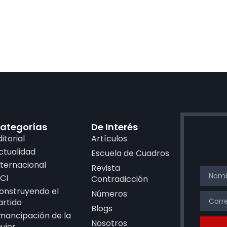
ategorías
De Interés
ditorial
Artículos
ctualidad
Escuela de Cuadros
nternacional
Revista
CI
Contradicción
onstruyendo el
Números
artido
Blogs
mancipación de la
Nosotros
ujer