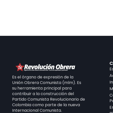
C
E
A
Es el órgano de expresión de la
I
Unión Obrera Comunista (mlm). Es
su herramienta principal para
M
contribuir a la construcción del
C
Partido Comunista Revolucionario de
P
Colombia como parte de la nueva
E
Internacional Comunista.
m