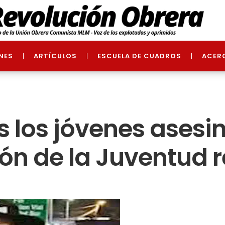
NES
ARTÍCULOS
ESCUELA DE CUADROS
ACER
os los jóvenes ases
ón de la Juventud r