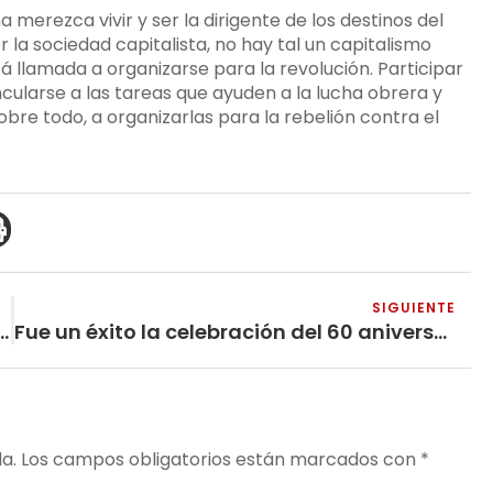
merezca vivir y ser la dirigente de los destinos del
 la sociedad capitalista, no hay tal un capitalismo
á llamada a organizarse para la revolución. Participar
cularse a las tareas que ayuden a la lucha obrera y
bre todo, a organizarlas para la rebelión contra el
SIGUIENTE
mo bandera de guerra de los imperialistas
Fue un éxito la celebración del 60 aniversario del X Congreso del Partido Comunista de Colombia (m-l)
a.
Los campos obligatorios están marcados con
*