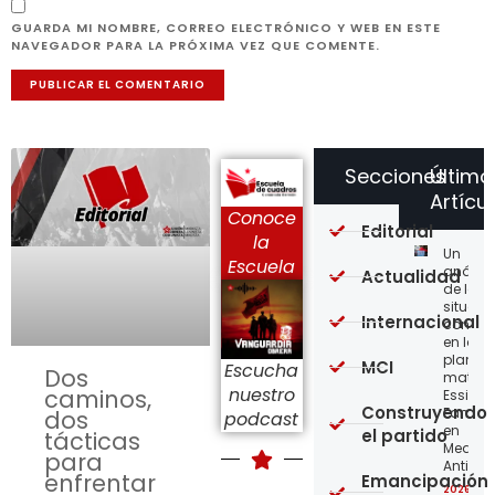
GUARDA MI NOMBRE, CORREO ELECTRÓNICO Y WEB EN ESTE
NAVEGADOR PARA LA PRÓXIMA VEZ QUE COMENTE.
Secciones
Último
Artícu
Conoce
Editorial
la
Un
Escuela
análisi
Actualidad
de la
situaci
Internacional
concre
en la
planta
MCI
Escucha
Dos
matriz 
nuestro
caminos,
Essity-
Construyendo
Familia
dos
podcast
en
el partido
tácticas
Medellí
para
Antioqu
enfrentar
Emancipación
2026-08