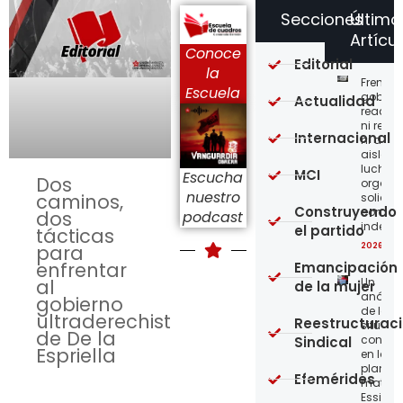
Secciones
Último
Artícu
Conoce
Editorial
la
Frente a
Escuela
gobier
Actualidad
reaccio
ni resi
Internacional
ni acci
aislada
lucha,
MCI
Escucha
Dos
organiz
nuestro
caminos,
solidar
Construyendo
con
dos
podcast
indepe
el partido
tácticas
para
2026-08
enfrentar
Emancipación
al
Un
de la mujer
análisi
gobierno
de la
ultraderechista
Reestructurac
situaci
de De la
concre
Sindical
Espriella
en la
planta
Efemérides
matriz 
Essity-