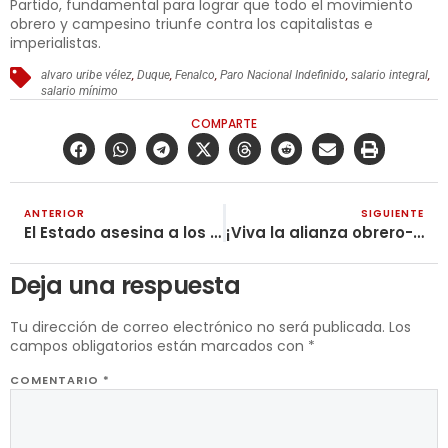
Partido, fundamental para lograr que todo el movimiento
obrero y campesino triunfe contra los capitalistas e
imperialistas.
alvaro uribe vélez
,
Duque
,
Fenalco
,
Paro Nacional Indefinido
,
salario integral
,
salario mínimo
COMPARTE
ANTERIOR
SIGUIENTE
El Estado asesina a los excombatientes de las Farc, ¡responder con la lucha revolucionaria!
¡Viva la alianza obrero-campesina!
Deja una respuesta
Tu dirección de correo electrónico no será publicada.
Los
campos obligatorios están marcados con
*
COMENTARIO
*