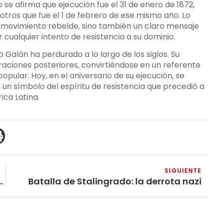
se afirma que ejecución fue el 31 de enero de 1872,
 otros que fue el 1 de febrero de ese mismo año. Lo
al movimiento rebelde, sino también un claro mensaje
 cualquier intento de resistencia a su dominio.
o Galán ha perdurado a lo largo de los siglos. Su
eraciones posteriores, convirtiéndose en un referente
popular. Hoy, en el aniversario de su ejecución, se
n símbolo del espíritu de resistencia que precedió a
ca Latina.
SIGUIENTE
alistas islámicos en Siria: Causas y consecuencias – desde Afganistán
Batalla de Stalingrado: la derrota nazi