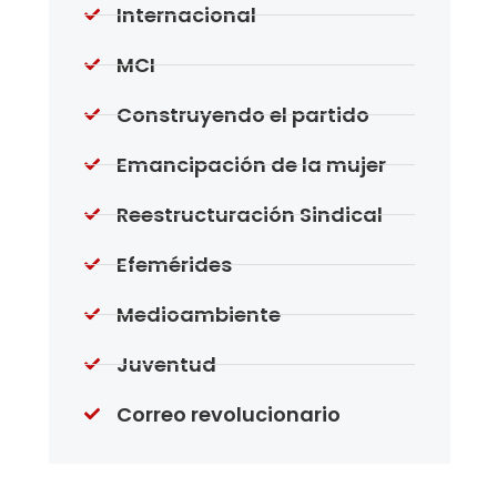
Internacional
MCI
Construyendo el partido
Emancipación de la mujer
Reestructuración Sindical
Efemérides
Medioambiente
Juventud
Correo revolucionario