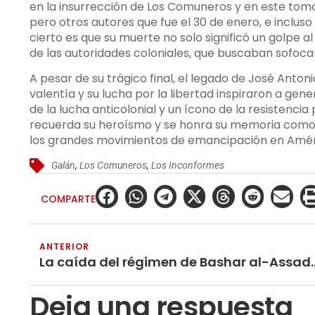
en la insurrección de Los Comuneros y en este tomo 
pero otros autores que fue el 30 de enero, e incluso
cierto es que su muerte no solo significó un golpe 
de las autoridades coloniales, que buscaban sofocar
A pesar de su trágico final, el legado de José Antoni
valentía y su lucha por la libertad inspiraron a gen
de la lucha anticolonial y un ícono de la resistencia 
recuerda su heroísmo y se honra su memoria como u
los grandes movimientos de emancipación en Améri
Galán
,
Los Comuneros
,
Los Inconformes
COMPARTE
ANTERIOR
La caída del régimen de Bashar al-Assad y el ascenso de los fundament
Deja una respuesta