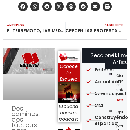
ANTERIOR
SIGUIENTE
EL TERREMOTO, LAS MEDIDAS GOBIERNISTAS Y LAS ELECCIONES
CRECEN LAS PROTESTAS EN FRANCIA, LOS PROLETARIOS SE PONEN A LA VANGUARDIA
Secciones
Último
Artícu
Conoce
Editorial
la
Ofensi
Escuela
reaccio
Actualidad
en las
univer
Internacional
públic
2026-08
MCI
Escucha
Dos
nuestro
Opinión
caminos,
Construyendo
Confro
dos
podcast
y
el partido
tácticas
protege