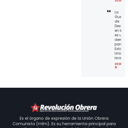
2026-07
La
Guerra
de
Desgas
en Irán
es una
derrota
para lo
Estado
Unidos 
Israel
2026-07
31
Es el órgano de expresión de la Unión Obrera
Comunista (mlm). Es su herramienta principal para