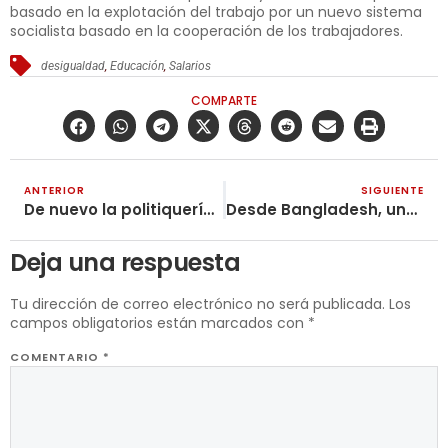
basado en la explotación del trabajo por un nuevo sistema
socialista basado en la cooperación de los trabajadores.
desigualdad
,
Educación
,
Salarios
COMPARTE
ANTERIOR
SIGUIENTE
De nuevo la politiquería se reproduce en el Cauca como lepra
Desde Bangladesh, una declaración del sindicato de trabajadores de la confección (NGWF)
Deja una respuesta
Tu dirección de correo electrónico no será publicada.
Los
campos obligatorios están marcados con
*
COMENTARIO
*