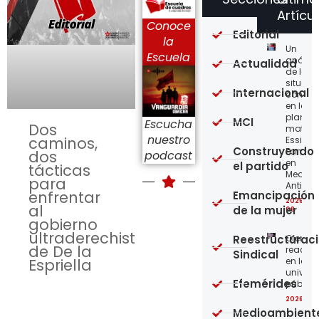
Artícu
Conoce
Editorial
la
Un
Escuela
análisi
Actualidad
de la
situaci
Internacional
concre
en la
planta
MCI
Escucha
Dos
matriz 
nuestro
caminos,
Essity-
Construyendo
Familia
dos
podcast
en
el partido
tácticas
Medellí
para
Antioqu
enfrentar
Emancipación
2026-08
al
de la mujer
08
gobierno
ultraderechista
Reestructurac
Ofensi
de De la
reaccio
Sindical
Espriella
en las
univer
Efemérides
públic
2026-08
Medioambient