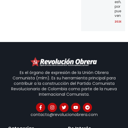
esfuerz
por el
pueblo
venezo
2026-07
Es el órgano de expresión de la Unión Obrera
Comunista (mlm). Es su herramienta principal para
contribuir a la construcción del Partido Comunista
Revolucionario de Colombia como parte de la nueva
Internacional Comunista.
contacto@revolucionobrera.com