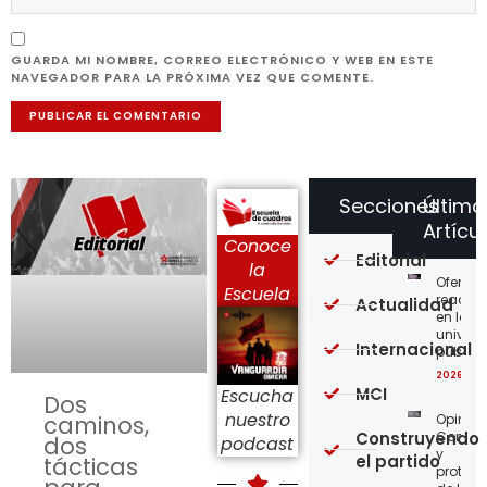
GUARDA MI NOMBRE, CORREO ELECTRÓNICO Y WEB EN ESTE
NAVEGADOR PARA LA PRÓXIMA VEZ QUE COMENTE.
Secciones
Último
Artícu
Conoce
Editorial
la
Ofensi
Escuela
reaccio
Actualidad
en las
univer
Internacional
públic
2026-08
MCI
Escucha
Dos
nuestro
Opinión
caminos,
Construyendo
Confro
dos
podcast
y
el partido
tácticas
protege