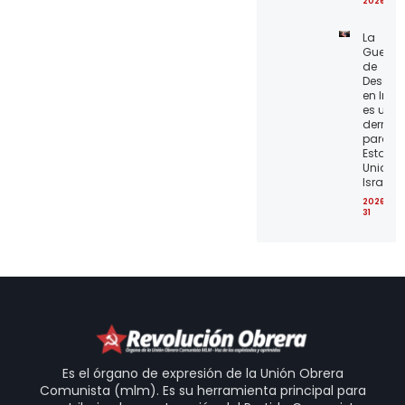
2026-07
La
Guerra
de
Desgas
en Irán
es una
derrota
para lo
Estado
Unidos 
Israel
2026-07
31
Es el órgano de expresión de la Unión Obrera
Comunista (mlm). Es su herramienta principal para