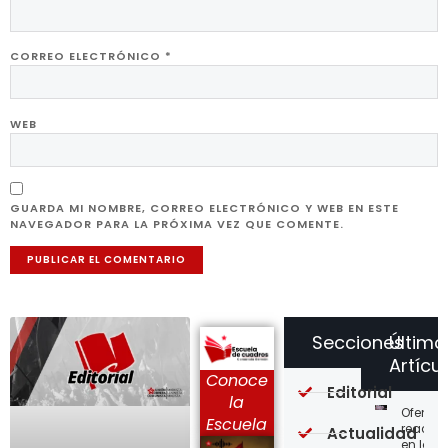
CORREO ELECTRÓNICO
*
WEB
GUARDA MI NOMBRE, CORREO ELECTRÓNICO Y WEB EN ESTE
NAVEGADOR PARA LA PRÓXIMA VEZ QUE COMENTE.
Secciones
Último
Artícu
Conoce
Editorial
la
Ofensi
Escuela
reaccio
Actualidad
en las