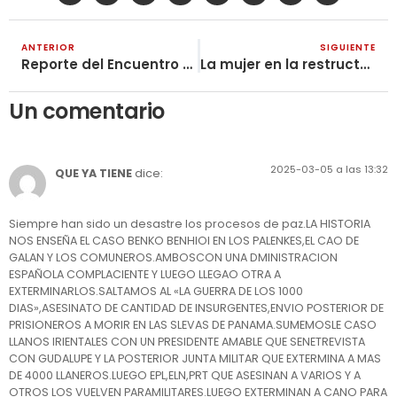
ANTERIOR
SIGUIENTE
Reporte del Encuentro Antiguerra y Antiimperialista de Atenas
La mujer en la restructuración del movimiento sindical
Un comentario
2025-03-05 a las 13:32
QUE YA TIENE
dice:
Siempre han sido un desastre los procesos de paz.LA HISTORIA
NOS ENSEÑA EL CASO BENKO BENHIOI EN LOS PALENKES,EL CAO DE
GALAN Y LOS COMUNEROS.AMBOSCON UNA DMINISTRACION
ESPAÑOLA COMPLACIENTE Y LUEGO LLEGAO OTRA A
EXTERMINARLOS.SALTAMOS AL «LA GUERRA DE LOS 1000
DIAS»,ASESINATO DE CANTIDAD DE INSURGENTES,ENVIO POSTERIOR DE
PRISIONEROS A MORIR EN LAS SLEVAS DE PANAMA.SUMEMOSLE CASO
LLANOS IRIENTALES CON UN PRESIDENTE AMABLE QUE SENETREVISTA
CON GUDALUPE Y LA POSTERIOR JUNTA MILITAR QUE EXTERMINA A MAS
DE 4000 LLANEROS.LUEGO EPL,ELN,PRT QUE ASESINAN A VARIOS Y A
OTROS LOS VUELVEN PARAMILITARES.LUEGO EXTERMINAN A CANO PARA