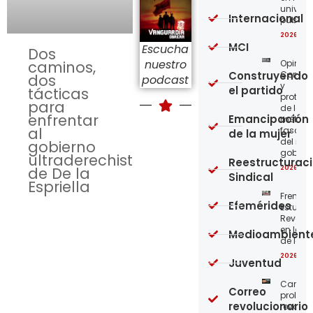
univer
Internacional
públic
2026-08
MCI
Escucha
Dos
nuestro
Opinión
caminos,
Construyendo
Confro
dos
podcast
y
el partido
tácticas
protege
para
de los
enfrentar
Emancipación
métod
al
fascist
de la mujer
del nue
gobierno
gobier
ultraderechista
Reestructurac
2026-08
de De la
Sindical
Espriella
Frente
Efemérides
Estudian
Revoluc
en la 
Medioambient
de los 
2026-08
Juventud
Carta a
Correo
proleta
revolucionario
revoluc