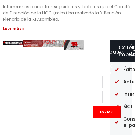
Informamos a nuestros seguidores y lectores que el Comité
de Dirección de la UOC (mlm) ha realizado la X Reunión
Plenaria de la XI Asamblea.
Leer más »
Categ
Ú
Suscríbase
Popul
Ar
a
Nuestro
Of
Edito
Boletín
re
en
Actu
un
pú
Inte
20
MCI
Op
Co
ENVIAR
y
Cons
pr
el p
de
mé