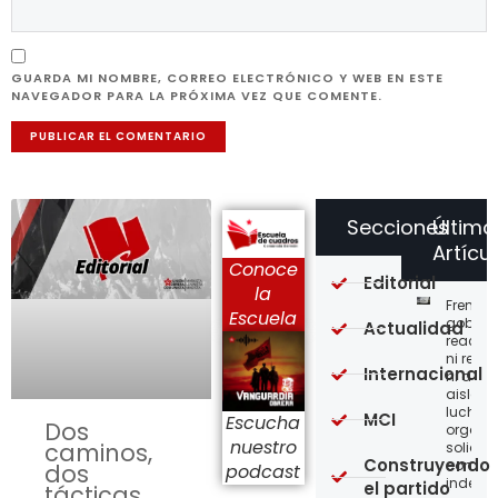
GUARDA MI NOMBRE, CORREO ELECTRÓNICO Y WEB EN ESTE
NAVEGADOR PARA LA PRÓXIMA VEZ QUE COMENTE.
Secciones
Último
Artícu
Conoce
Editorial
la
Frente a
Escuela
gobier
Actualidad
reaccio
ni resi
Internacional
ni acci
aislada
lucha,
MCI
Escucha
Dos
organiz
nuestro
caminos,
solidar
Construyendo
con
dos
podcast
indepe
el partido
tácticas