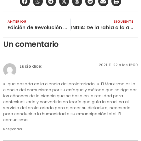
ANTERIOR
SIGUIENTE
Edición de Revolución Obrera No. 500
INDIA: De la rabia a la alegría. Primera derrota de MoShah (Palabras de Azadi desde la India)
Un comentario
2021-11-22 a las 12:00
Lucio
dice:
«…que basada en la ciencia del proletariado…». El Marxismo es la
ciencia del comunismo por su enfoque y método que se rige por
los cánones de la ciencia que se basa en la realidad para
contextualizarla y convertirla en teoría que guía la practica al
servicio del proletariado para ejercer su dictadura, necesaria
para conducir a la humanidad a su emancipación total: El
comunismo
Responder