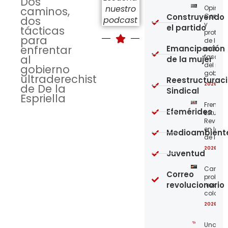
Dos
nuestro
Opinión
caminos,
Construyendo
Confro
dos
podcast
y
el partido
tácticas
protege
para
de los
enfrentar
Emancipación
métod
al
fascist
de la mujer
del nue
gobierno
gobier
ultraderechista
Reestructurac
2026-08
de De la
Sindical
Espriella
Frente
Efemérides
Estudian
Revoluc
en la 
Medioambient
de los 
2026-08
Juventud
Carta a
Correo
proleta
revolucionario
revoluc
colomb
2026-08
Unamo