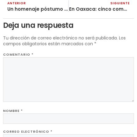
ANTERIOR
SIGUIENTE
Un homenaje póstumo al camarada Aldemar
En Oaxaca: cinco comuneros son asesinados en la Sierra Sur
Deja una respuesta
Tu dirección de correo electrónico no será publicada.
Los
campos obligatorios están marcados con
*
COMENTARIO
*
NOMBRE
*
CORREO ELECTRÓNICO
*