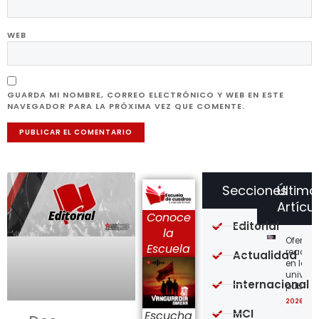
WEB
GUARDA MI NOMBRE, CORREO ELECTRÓNICO Y WEB EN ESTE
NAVEGADOR PARA LA PRÓXIMA VEZ QUE COMENTE.
Secciones
Último
Artícu
Conoce
Editorial
la
Ofensi
Escuela
reaccio
Actualidad
en las
univer
Internacional
públic
2026-08
MCI
Escucha