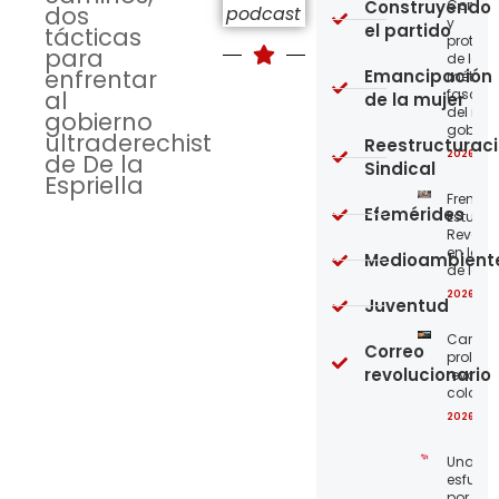
Construyendo
Confro
dos
podcast
y
el partido
tácticas
protege
para
de los
enfrentar
Emancipación
métod
al
fascist
de la mujer
del nue
gobierno
gobier
ultraderechista
Reestructurac
2026-08
de De la
Sindical
Espriella
Frente
Efemérides
Estudian
Revoluc
en la 
Medioambient
de los 
2026-08
Juventud
Carta a
Correo
proleta
revolucionario
revoluc
colomb
2026-08
Unamo
esfuerz
por el