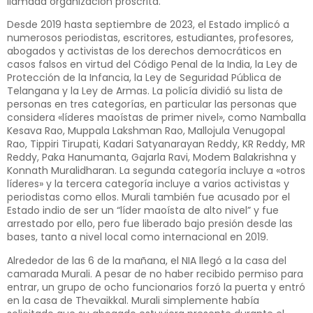
llamada organización proscrita.
Desde 2019 hasta septiembre de 2023, el Estado implicó a
numerosos periodistas, escritores, estudiantes, profesores,
abogados y activistas de los derechos democráticos en
casos falsos en virtud del Código Penal de la India, la Ley de
Protección de la Infancia, la Ley de Seguridad Pública de
Telangana y la Ley de Armas. La policía dividió su lista de
personas en tres categorías, en particular las personas que
considera «líderes maoístas de primer nivel», como Namballa
Kesava Rao, Muppala Lakshman Rao, Mallojula Venugopal
Rao, Tippiri Tirupati, Kadari Satyanarayan Reddy, KR Reddy, MR
Reddy, Paka Hanumanta, Gajarla Ravi, Modem Balakrishna y
Konnath Muralidharan. La segunda categoría incluye a «otros
líderes» y la tercera categoría incluye a varios activistas y
periodistas como ellos. Murali también fue acusado por el
Estado indio de ser un “líder maoísta de alto nivel” y fue
arrestado por ello, pero fue liberado bajo presión desde las
bases, tanto a nivel local como internacional en 2019.
Alrededor de las 6 de la mañana, el NIA llegó a la casa del
camarada Murali. A pesar de no haber recibido permiso para
entrar, un grupo de ocho funcionarios forzó la puerta y entró
en la casa de Thevaikkal. Murali simplemente había