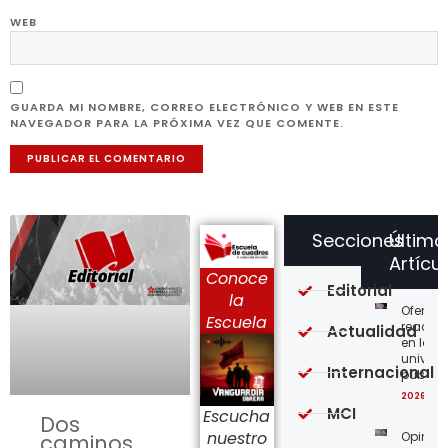
WEB
GUARDA MI NOMBRE, CORREO ELECTRÓNICO Y WEB EN ESTE
NAVEGADOR PARA LA PRÓXIMA VEZ QUE COMENTE.
Secciones
Último
Artícu
Conoce
Editorial
la
Ofensi
Escuela
reaccio
Actualidad
en las
univer
Internacional
públic
2026-08
MCI
Escucha
Dos
nuestro
Opinión
caminos,