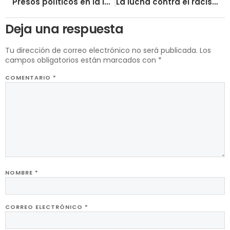
Presos políticos en la India: sobre las demandas y agencias conspirativas del Estado
La lucha contra el racismo es también la lucha contra el capitalismo imperialista
Deja una respuesta
Tu dirección de correo electrónico no será publicada.
Los
campos obligatorios están marcados con
*
COMENTARIO
*
NOMBRE
*
CORREO ELECTRÓNICO
*