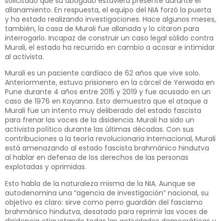
solicitado que su abogado estuviera presente durante el
allanamiento. En respuesta, el equipo del NIA forzó la puerta
y ha estado realizando investigaciones. Hace algunos meses,
también, la casa de Murali fue allanada y lo citaron para
interrogarlo. Incapaz de construir un caso legal sólido contra
Murali, el estado ha recurrido en cambio a acosar e intimidar
al activista.
Murali es un paciente cardíaco de 62 años que vive solo.
Anteriormente, estuvo prisionero en la cárcel de Yerwada en
Pune durante 4 años entre 2015 y 2019 y fue acusado en un
caso de 1976 en Kayanna. Esto demuestra que el ataque a
Murali fue un intento muy deliberado del estado fascista
para frenar las voces de la disidencia. Murali ha sido un
activista político durante las últimas décadas. Con sus
contribuciones a la teoría revolucionaria internacional, Murali
está amenazando al estado fascista brahmánico hindutva
al hablar en defensa de los derechos de las personas
explotadas y oprimidas.
Esto habla de la naturaleza misma de la NIA. Aunque se
autodenomina una “agencia de investigación” nacional, su
objetivo es claro: sirve como perro guardián del fascismo
brahmánico hindutva, desatado para reprimir las voces de
disidencia etiquetando todas las actividades democráticas y