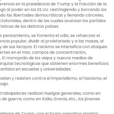
rencia en la presidencia de Trump y la fracción de la
gó al poder en los EE.UU. restringiendo y borrando los
do las libertades democráticas y llenando cárceles,
atoriales, dentro de las cuales avanzan los partidos
sticas de los distintos países.
de pensamiento, se fomenta el odio, se refuerzan el
cia popular, dividir al proletariado y a las masas, al
 de sus lacayos. El racismo se intensifica con ataques
uertes en el mar, campos de concentración,
. El monopolio de los viejos y nuevos medios de
rquías tecnológicas que obtienen enormes beneficios
ntista en escuelas y universidades.
elan y resisten contra el imperialismo, el fascismo, el
bajo.
os trabajadores realizan huelgas generales, como en
e guerra, como en Italia, Grecia, etc., los jóvenes
nidense de Trump, con el brazo operativo sionista