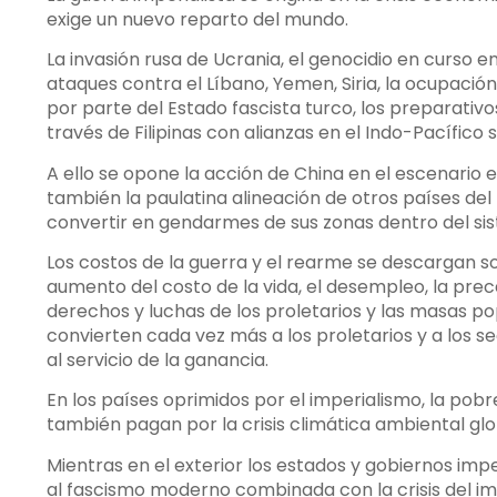
exige un nuevo reparto del mundo.
La invasión rusa de Ucrania, el genocidio en curso en
ataques contra el Líbano, Yemen, Siria, la ocupació
por parte del Estado fascista turco, los preparativ
través de Filipinas con alianzas en el Indo-Pacífic
A ello se opone la acción de China en el escenario 
también la paulatina alineación de otros países de
convertir en gendarmes de sus zonas dentro del sistem
Los costos de la guerra y el rearme se descargan so
aumento del costo de la vida, el desempleo, la preca
derechos y luchas de los proletarios y las masas popu
convierten cada vez más a los proletarios y a los 
al servicio de la ganancia.
En los países oprimidos por el imperialismo, la pob
también pagan por la crisis climática ambiental glob
Mientras en el exterior los estados y gobiernos imper
al fascismo moderno combinada con la crisis del im