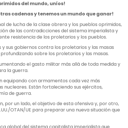
oprimidos del mundo, uníos!
stras cadenas y tenemos un mundo que ganar!
al de lucha de la clase obrera y los pueblos oprimidos,
ón de las contradicciones del sistema imperialista y
nte resistencia de los proletarios y los pueblos.
os y sus gobiernos contra los proletarios y las masas
á profundizando sobre los proletarios y las masas.
aumentando el gasto militar más allá de toda medida y
a la guerra.
stán equipando con armamentos cada vez más
nucleares. Están fortaleciendo sus ejércitos,
omía de guerra.
, por un lado, el objetivo de esta ofensiva y, por otro,
EE.UU./OTAN/UE para preparar una nueva situación que
ica global del sistema capitalista imperialista que