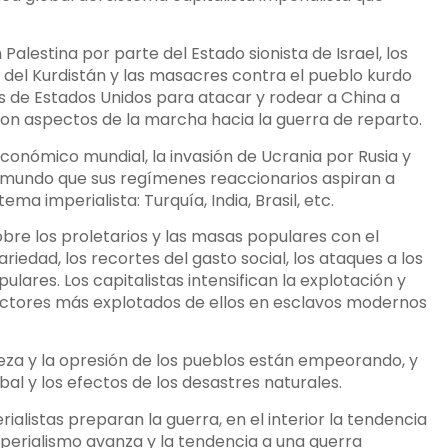
 Palestina por parte del Estado sionista de Israel, los
n del Kurdistán y las masacres contra el pueblo kurdo
os de Estados Unidos para atacar y rodear a China a
o son aspectos de la marcha hacia la guerra de reparto.
económico mundial, la invasión de Ucrania por Rusia y
l mundo que sus regímenes reaccionarios aspiran a
a imperialista: Turquía, India, Brasil, etc.
bre los proletarios y las masas populares con el
riedad, los recortes del gasto social, los ataques a los
lares. Los capitalistas intensifican la explotación y
sectores más explotados de ellos en esclavos modernos
reza y la opresión de los pueblos están empeorando, y
al y los efectos de los desastres naturales.
ialistas preparan la guerra, en el interior la tendencia
perialismo avanza y la tendencia a una guerra