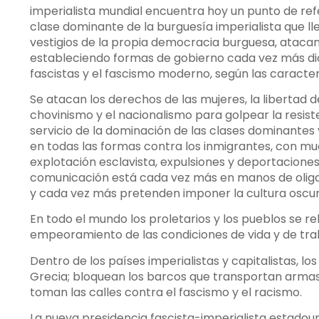
imperialista mundial encuentra hoy un punto de refe
clase dominante de la burguesía imperialista que lle
vestigios de la propia democracia burguesa, atacan
estableciendo formas de gobierno cada vez más dict
fascistas y el fascismo moderno, según las caracterí
Se atacan los derechos de las mujeres, la libertad 
chovinismo y el nacionalismo para golpear la resisten
servicio de la dominación de las clases dominantes y
en todas las formas contra los inmigrantes, con m
explotación esclavista, expulsiones y deportaciones
comunicación está cada vez más en manos de oliga
y cada vez más pretenden imponer la cultura oscura
En todo el mundo los proletarios y los pueblos se reb
empeoramiento de las condiciones de vida y de tra
Dentro de los países imperialistas y capitalistas, l
Grecia; bloquean los barcos que transportan armas d
toman las calles contra el fascismo y el racismo.
La nueva presidencia fascista-imperialista estadou