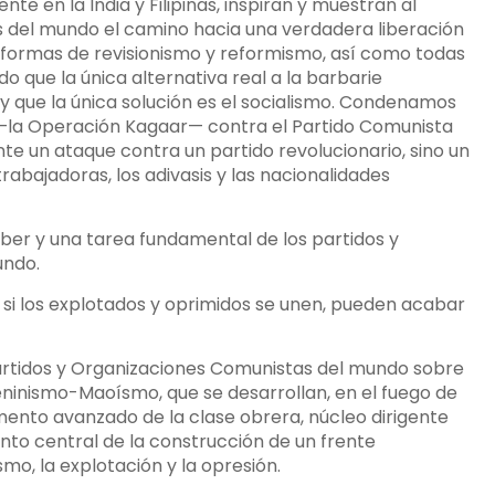
te en la India y Filipinas, inspiran y muestran al
os del mundo el camino hacia una verdadera liberación
 formas de revisionismo y reformismo, así como todas
o que la única alternativa real a la barbarie
a y que la única solución es el socialismo. Condenamos
o —la Operación Kagaar— contra el Partido Comunista
nte un ataque contra un partido revolucionario, sino un
abajadoras, los adivasis y las nacionalidades
ber y una tarea fundamental de los partidos y
undo.
, si los explotados y oprimidos se unen, pueden acabar
artidos y Organizaciones Comunistas del mundo sobre
ninismo-Maoísmo, que se desarrollan, en el fuego de
mento avanzado de la clase obrera, núcleo dirigente
nto central de la construcción de un frente
smo, la explotación y la opresión.