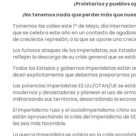
¡Proletarios y pueblos 
¡No tenemos nada que perder más que nue
Tomemos las calles este 1º de Mayo, día internacion
que se celebra este año en un contexto de agudizaci
de creciente represión, a la que se opone una crecie
Los furiosos ataques de los imperialistas, sus Estad
reflejan la descarga de su crisis general que se est
Todos los Estados y gobiernos imperialistas están 
dicen explícitamente que debemos prepararnos par
Las potencias imperialistas EE.UU./OTAN/UE se e
modernos y devastadores y planean el uso de armas 
militarizando sus territorios, desarrollando la econ
El imperialismo ruso y el socialimperialismo chino son
están aprovechando la crisis del imperialismo de 
les sea más favorable.
La guerra imperialista se origina en la crisis económ