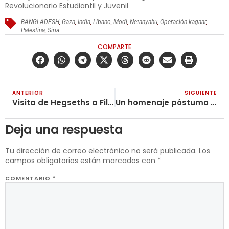
Revolucionario Estudiantil y Juvenil
BANGLADESH
,
Gaza
,
India
,
Líbano
,
Modi
,
Netanyahu
,
Operación kagaar
,
Palestina
,
Siria
COMPARTE
ANTERIOR
SIGUIENTE
Visita de Hegseths a Filipinas destinada a avanzar en la agenda de guerra de EE.UU. en el Indo-Pacífico
Un homenaje póstumo al camarada Aldemar
Deja una respuesta
Tu dirección de correo electrónico no será publicada.
Los
campos obligatorios están marcados con
*
COMENTARIO
*