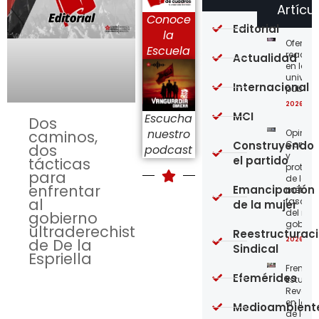
Artícu
Conoce
Editorial
la
Ofensi
Escuela
reaccio
Actualidad
en las
univer
Internacional
públic
2026-08
MCI
Escucha
Dos
nuestro
Opinión
caminos,
Construyendo
Confro
dos
podcast
y
el partido
tácticas
protege
para
de los
enfrentar
Emancipación
métod
al
fascist
de la mujer
del nue
gobierno
gobier
ultraderechista
Reestructurac
2026-08
de De la
Sindical
Espriella
Frente
Efemérides
Estudian
Revoluc
en la 
Medioambient
de los 