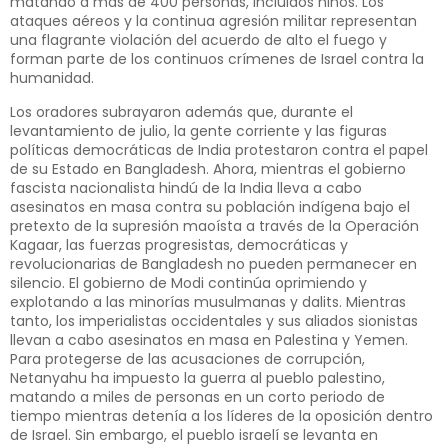
matando a más de 400 personas, incluidos niños. Los
ataques aéreos y la continua agresión militar representan
una flagrante violación del acuerdo de alto el fuego y
forman parte de los continuos crímenes de Israel contra la
humanidad.
Los oradores subrayaron además que, durante el
levantamiento de julio, la gente corriente y las figuras
políticas democráticas de India protestaron contra el papel
de su Estado en Bangladesh. Ahora, mientras el gobierno
fascista nacionalista hindú de la India lleva a cabo
asesinatos en masa contra su población indígena bajo el
pretexto de la supresión maoísta a través de la Operación
Kagaar, las fuerzas progresistas, democráticas y
revolucionarias de Bangladesh no pueden permanecer en
silencio. El gobierno de Modi continúa oprimiendo y
explotando a las minorías musulmanas y dalits. Mientras
tanto, los imperialistas occidentales y sus aliados sionistas
llevan a cabo asesinatos en masa en Palestina y Yemen.
Para protegerse de las acusaciones de corrupción,
Netanyahu ha impuesto la guerra al pueblo palestino,
matando a miles de personas en un corto periodo de
tiempo mientras detenía a los líderes de la oposición dentro
de Israel. Sin embargo, el pueblo israelí se levanta en