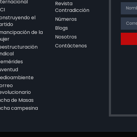
nternacional
Revista
CI
Contradicción
onstruyendo el
Números
artido
Blogs
mancipación de la
Nosotros
ujer
Contáctenos
eestructuración
indical
femérides
uventud
edioambiente
orreo
evolucionario
ucha de Masas
ucha campesina