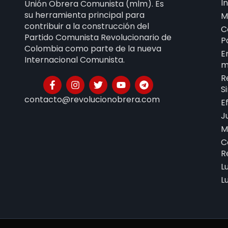
I
Unión Obrera Comunista (mlm). Es
su herramienta principal para
M
contribuir a la construcción del
C
Partido Comunista Revolucionario de
P
Colombia como parte de la nueva
E
Internacional Comunista.
m
R
S
contacto@revolucionobrera.com
E
J
M
C
R
L
L