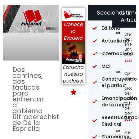
Secciones
Último
Artícu
Conoce
Editorial
la
Ofensi
Escuela
reaccio
Actualidad
en las
univer
Internacional
públic
2026-08
MCI
Escucha
Dos
nuestro
Opinión
caminos,
Construyendo
Confro
dos
podcast
y
el partido
tácticas
protege
para
de los
enfrentar
Emancipación
métod
al
fascist
de la mujer
del nue
gobierno
gobier
ultraderechista
Reestructurac
2026-08
de De la
Sindical
Espriella
Frente
Efemérides
Estudian