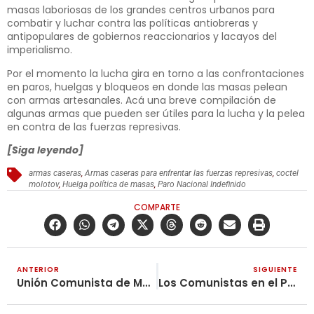
masas laboriosas de los grandes centros urbanos para
combatir y luchar contra las políticas antiobreras y
antipopulares de gobiernos reaccionarios y lacayos del
imperialismo.
Por el momento la lucha gira en torno a las confrontaciones
en paros, huelgas y bloqueos en donde las masas pelean
con armas artesanales. Acá una breve compilación de
algunas armas que pueden ser útiles para la lucha y la pelea
en contra de las fuerzas represivas.
[Siga leyendo]
armas caseras
,
Armas caseras para enfrentar las fuerzas represivas
,
coctel
molotov
,
Huelga política de masas
,
Paro Nacional Indefinido
COMPARTE
ANTERIOR
SIGUIENTE
Unión Comunista de Mujeres TKP-ML: ¡Estamos creciendo contra el orden fascista dominado por los hombres una vez más, desde Rojava!
Los Comunistas en el Paro Nacional del 21 de Noviembre