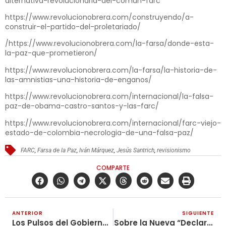
alternativa-revolucionaria-del-comun-farc
https://www.revolucionobrera.com/construyendo/a-
construir-el-partido-del-proletariado/
/
https://www.revolucionobrera.com/la-farsa/donde-esta-
la-paz-que-prometieron/
https://www.revolucionobrera.com/la-farsa/la-historia-de-
las-amnistias-una-historia-de-enganos/
https://www.revolucionobrera.com/internacional/la-falsa-
paz-de-obama-castro-santos-y-las-farc/
https://www.revolucionobrera.com/internacional/farc-viejo-
estado-de-colombia-necrologia-de-una-falsa-paz/
FARC
,
Farsa de la Paz
,
Iván Márquez
,
Jesús Santrich
,
revisionismo
COMPARTE
ANTERIOR
SIGUIENTE
Los Pulsos del Gobierno Uribista Sobre la Reforma Pensional
Sobre la Nueva “Declaración de Guerra” del Reformismo Armado