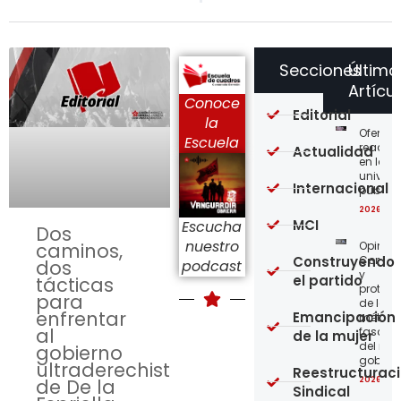
Secciones
Último
Artícu
Conoce
Editorial
la
Ofensi
Escuela
reaccio
Actualidad
en las
univer
Internacional
públic
2026-08
MCI
Escucha
Dos
nuestro
Opinión
caminos,
Construyendo
Confro
dos
podcast
y
el partido
tácticas
protege
para
de los
enfrentar
Emancipación
métod
al
fascist
de la mujer
del nue
gobierno
gobier
ultraderechista
Reestructurac
2026-08
de De la
Sindical